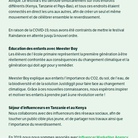
Afrique. Le festival s’est déroulé simultanément sur trois endroits
différents (Kenya, Tanzanie et Pays-Bas), et tous ces endroits étaient
connectés en direct les uns aux autres, afin de créer un seul et même
mouvement et de célébrer ensemble le reverdissement.
En raison de la COVID-19, nous avons été contraints de mettre le festival
Raindance en attente jusqu’à nouvel ordre.
Éducation des enfants avec Meester Boy
Les élèves de l’école primaire représentent la première génération à être
réellement confrontée aux conséquences du changement climatique et la
génération qui doit agir pour y remédier.
Meester Boy explique aux enfants l’importance du CO2, du sol, de l’eau, de
la biodiversité et de la solution Justdiggit pour faire face au changement
climatique. Grâce à ces nouvelles connaissances, nous espérons inspirer
et motiver les enfants à prendre part à une révolution verte !
Séjour d’influenceurs en Tanzanie et au Kenya
Nous collaborons avec des influenceurs des réseaux sociaux, afin de
toucher un public cible plus jeune, et de partager nos travaux ainsi que
l’importance du reverdissement.
Influencer Marketing Agency
En 2019, nous nous sommes associés avec