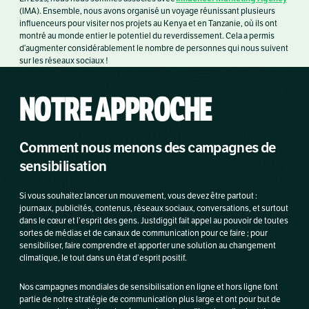
(IMA). Ensemble, nous avons organisé un voyage réunissant plusieurs
influenceurs pour visiter nos projets au Kenya et en Tanzanie, où ils ont
montré au monde entier le potentiel du reverdissement. Cela a permis
d’augmenter considérablement le nombre de personnes qui nous suivent
sur les réseaux sociaux !
NOTRE APPROCHE
Comment nous menons des campagnes de
sensibilisation
Si vous souhaitez lancer un mouvement, vous devez être partout :
journaux, publicités, contenus, réseaux sociaux, conversations, et surtout
dans le cœur et l’esprit des gens. Justdiggit fait appel au pouvoir de toutes
sortes de médias et de canaux de communication pour ce faire ; pour
sensibiliser, faire comprendre et apporter une solution au changement
climatique, le tout dans un état d’esprit positif.
Nos campagnes mondiales de sensibilisation en ligne et hors ligne font
partie de notre stratégie de communication plus large et ont pour but de