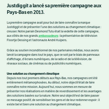
Justdiggit a lancé sa première campagne aux
Pays-Bas en 2013.
La première campagne avait pour but de faire connaître la marque
Justdiggit et de présenter l’une des solutions au changement climatique :
creuser. Notre parrain Desmond Tutu était la vedette de cette campagne,
ambassadeurs
aux côtés de nos grands
: la présentatrice de télévision
Floortje Dessing et l’astronaute André Kuipers.
Grâce au soutien inconditionnel de nos partenaires médias, nous avons
lancé la campagne dans tout le pays, que ce soit par le biais de panneaux
d’affichage, d’écrans numériques, de la radio et de la télévision, de
réseaux sociaux, de cinémas ou de publicités numériques.
Une solution au changement climatique
Depuis nos tout premiers débuts aux Pays-Bas, nos campagnes ont été
entièrement métamorphosées. Au début, notre objectif était de faire
connaître notre mission. Aujourd’hui, nous sommes en mesure de
présenter nos réalisations en matière de reverdissement et les avantages
des solutions basées sur la nature. Notre seul objectif est de faire passer
ce message positif, de sensibiliser les gens et de leur redonner espoir : il
existe bel et bien une solution au changement climatique.