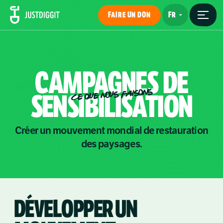
FAIRE UN DON
CAMPAGNES
DE
CE QUE NOUS FAISONS
SENSIBILISATION
Créer un mouvement mondial de restauration
des paysages.
DÉVELOPPER UN