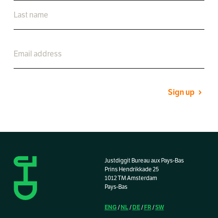
Sign up
Justdiggit Bureau aux Pays-Bas
Prins Hendrikkade 25
1012 TM Amsterdam
Pays-Bas
ENG
NL
DE
FR
SW
/
/
/
/