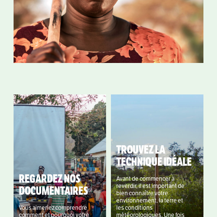
TROUVEZ LA
TECHNIQUE IDÉALE
REGARDEZ NOS
Avant de commencer à
reverdir, il est important de
DOCUMENTAIRES
bien connaître votre
environnement, la terre et
Vous aimeriez comprendre
les conditions
comment et pourquoi votre
météorologiques. Une fois