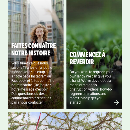
FAITES CONNAÎTRE
NOTRE HISTOIRE
COMMENCEZ À
REVERDIR
Vous aimez ce que nous
faisons ? Parlez-en à tout le
monde. Jetez un coup d'œil
Do you want to regreen your
à notre page Instagram ou
own land? We can give you
Facebook et faites connaître
a hand. We’ve developed a
notre histoire. (Re)postez
range of materials
notre message d'espoir.
(instruction videos, how-to-
Des questions ou des
regreen animations and
commentaires ? N'hésitez
more) to help get you
pas à nous contacter.
started.