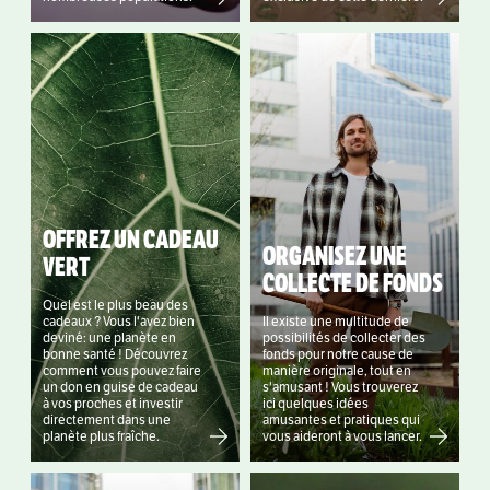
OFFREZ UN CADEAU
ORGANISEZ UNE
VERT
COLLECTE DE FONDS
Quel est le plus beau des
cadeaux ? Vous l'avez bien
Il existe une multitude de
deviné: une planète en
possibilités de collecter des
bonne santé ! Découvrez
fonds pour notre cause de
comment vous pouvez faire
manière originale, tout en
un don en guise de cadeau
s'amusant ! Vous trouverez
à vos proches et investir
ici quelques idées
directement dans une
amusantes et pratiques qui
planète plus fraîche.
vous aideront à vous lancer.