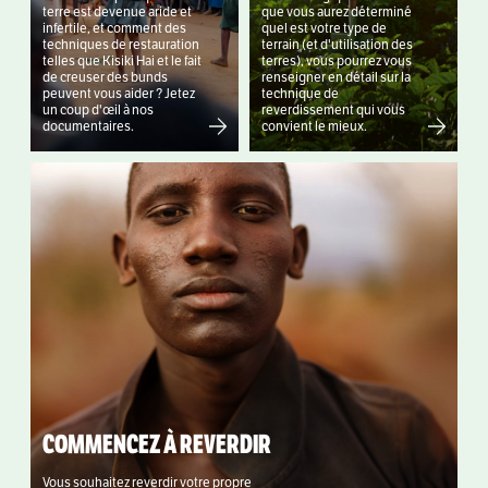
terre est devenue aride et
que vous aurez déterminé
infertile, et comment des
quel est votre type de
techniques de restauration
terrain (et d'utilisation des
telles que Kisiki Hai et le fait
terres), vous pourrez vous
de creuser des bunds
renseigner en détail sur la
peuvent vous aider ? Jetez
technique de
un coup d'œil à nos
reverdissement qui vous
documentaires.
convient le mieux.
COMMENCEZ À REVERDIR
Vous souhaitez reverdir votre propre