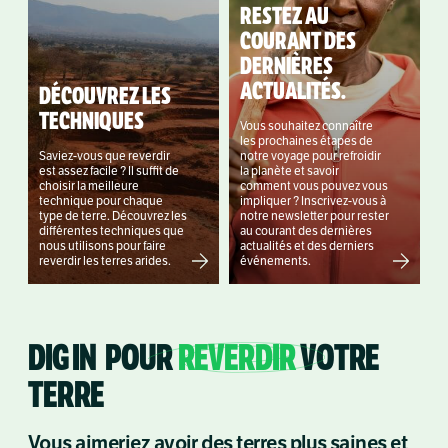
RESTEZ AU
COURANT DES
DERNIÈRES
ACTUALITÉS.
DÉCOUVREZ LES
TECHNIQUES
Vous souhaitez connaître
les prochaines étapes de
Saviez-vous que reverdir
notre voyage pour refroidir
est assez facile ? Il suffit de
la planète et savoir
choisir la meilleure
comment vous pouvez vous
technique pour chaque
impliquer ? Inscrivez-vous à
type de terre. Découvrez les
notre newsletter pour rester
différentes techniques que
au courant des dernières
nous utilisons pour faire
actualités et des derniers
reverdir les terres arides.
événements.
DIG IN POUR
REVERDIR
VOTRE
TERRE
Vous aimeriez avoir des terres plus saines et