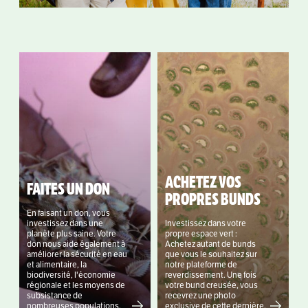
ACHETEZ VOS
FAITES UN DON
PROPRES BUNDS
En faisant un don, vous
investissez dans une
Investissez dans votre
planète plus saine. Votre
propre espace vert :
don nous aide également à
Achetez autant de bunds
améliorer la sécurité en eau
que vous le souhaitez sur
et alimentaire, la
notre plateforme de
biodiversité, l'économie
reverdissement. Une fois
régionale et les moyens de
votre bund creusée, vous
subsistance de
recevrez une photo
nombreuses populations.
exclusive de cette dernière.