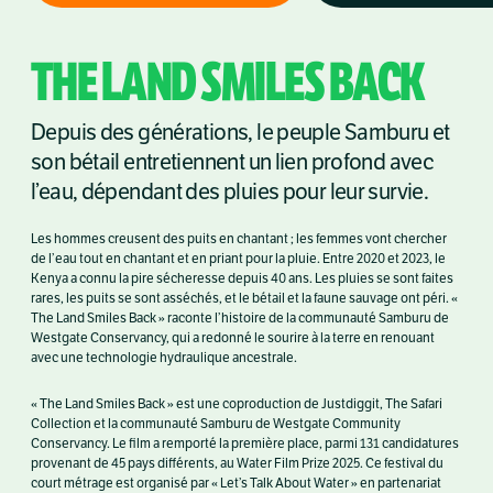
THE LAND SMILES BACK
Depuis des générations, le peuple Samburu et
son bétail entretiennent un lien profond avec
l’eau, dépendant des pluies pour leur survie.
Les hommes creusent des puits en chantant ; les femmes vont chercher
de l’eau tout en chantant et en priant pour la pluie. Entre 2020 et 2023, le
Kenya a connu la pire sécheresse depuis 40 ans. Les pluies se sont faites
rares, les puits se sont asséchés, et le bétail et la faune sauvage ont péri. «
The Land Smiles Back » raconte l’histoire de la communauté Samburu de
Westgate Conservancy, qui a redonné le sourire à la terre en renouant
avec une technologie hydraulique ancestrale.
« The Land Smiles Back » est une coproduction de Justdiggit, The Safari
Collection et la communauté Samburu de Westgate Community
Conservancy. Le film a remporté la première place, parmi 131 candidatures
provenant de 45 pays différents, au Water Film Prize 2025. Ce festival du
court métrage est organisé par « Let’s Talk About Water » en partenariat