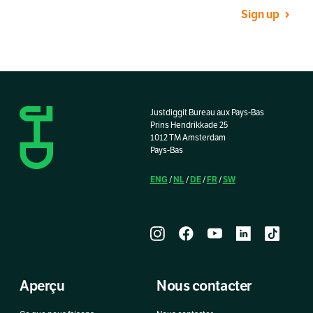
Sign up
Justdiggit Bureau aux Pays-Bas
Prins Hendrikkade 25
1012 TM Amsterdam
Pays-Bas
ENG
NL
DE
FR
SW
/
/
/
/
Aperçu
Nous contacter