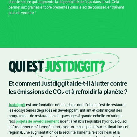
dans le sol, ce qui augmente la disponibilité de l’eau dans le sol. Cela
permet aux graines encore présentes dans le sol de pousser, entraînant
plus de verdure !
QUI EST
JUSTDIGGIT?
Et comment Justdiggit aide-t-il à lutter contre
les émissions de CO₂ et à refroidir la planète ?
Justdiggit
est une fondation néerlandaise dont l’objectif est de restaurer
les écosystèmes dégradés en développant, initiant et cofinançant des
programmes de restauration des paysages à grande échelle en Afrique.
projets de reverdissement
Nos
aident à rétablir l’équilibre hydrique du sol
et à redonner vie à la végétation, avec un impact positif sur le climat local et
régional, une augmentation de la sécurité alimentaire et de l’eau et la