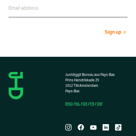
Sign up
Justdiggit Bureau aux Pays-Bas
Prins Hendrikkade 25
1012 TM Amsterdam
Pays-Bas
ENG
NL
DE
FR
SW
/
/
/
/