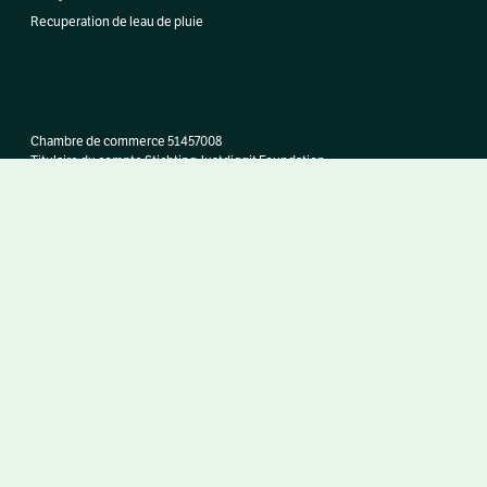
Recuperation de leau de pluie
Chambre de commerce 51457008
Titulaire du compte Stichting Justdiggit Foundation
IBAN NL95 TRIO 0320 9718 13
BIC/SWIFT TRIONL2U
Faire un don maintenant
Language:
Privacy Statement
Copyright © 2026. All rights reserved, Justdiggit