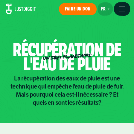
FAIRE UN DON
RÉCUPÉRATION
DE
UN DÉFI PLANÉTAIRE
L'EAU
DE
PLUIE
La récupération des eaux de pluie est une
technique qui empêche l'eau de pluie de fuir.
Mais pourquoi cela est-il nécessaire ? Et
quels en sont les résultats?