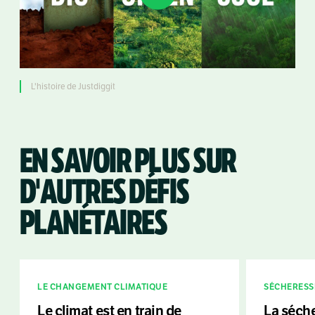
L'histoire de Justdiggit
EN SAVOIR PLUS SUR
D'AUTRES DÉFIS
PLANÉTAIRES
LE CHANGEMENT CLIMATIQUE
SÉCHERESS
Le climat est en train de
La séche