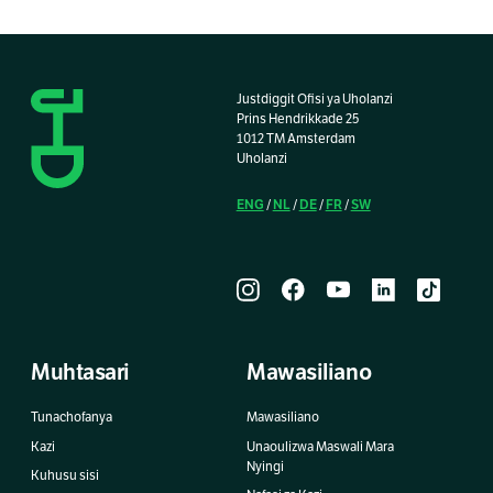
Justdiggit Ofisi ya Uholanzi
Prins Hendrikkade 25
1012 TM Amsterdam
Uholanzi
ENG
NL
DE
FR
SW
/
/
/
/
Muhtasari
Mawasiliano
Tunachofanya
Mawasiliano
Kazi
Unaoulizwa Maswali Mara
Nyingi
Kuhusu sisi