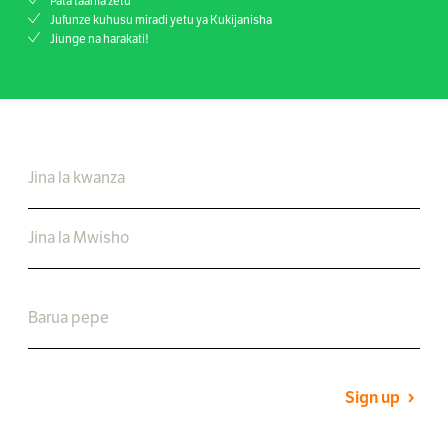
Pata taarifa zetu
Jufunze kuhusu miradi yetu ya Kukijanisha
Jiunge na harakati!
Sign up