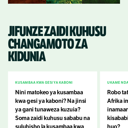
JIFUNZE ZAIDI KUHUSU
CHANGAMOTO ZA
KIDUNIA
KUSAMBAA KWA GESI YA KABONI
UKAME NDA
Nini matokeo ya kusambaa
Robo tat
kwa gesi ya kaboni? Na jinsi
Afrika i
ya gani tunaweza kuzuia?
inamaani
Soma zaidi kuhusu sababu na
kisababi
suluhisho la kusambaa kwa
huo?