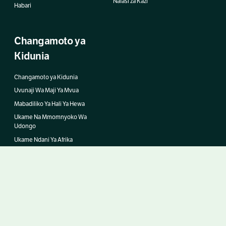
Nafasi za Kazi
Habari
Changamoto ya
Kidunia
Changamoto ya Kidunia
Uvunaji Wa Maji Ya Mvua
Mabadiliko Ya Hali Ya Hewa
Ukame Na Mmomnyoko Wa
Udongo
Ukame Ndani Ya Afrika
Chumba cha Biashara 51457008
Mhasibu Stichting Justdiggit Foundation
IBAN NL95 TRIO 0320 9718 13
BIC/SWIFT TRIONL2U