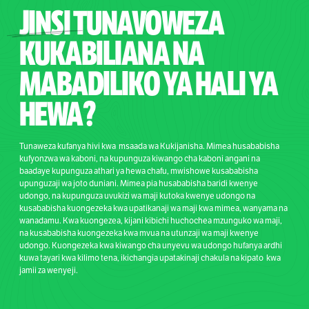
JINSI
TUNAVOWEZA
KUKABILIANA NA
MABADILIKO YA
HALI YA
HEWA
?
Tunaweza kufanya hivi kwa msaada wa Kukijanisha. Mimea husababisha
kufyonzwa wa kaboni, na kupunguza kiwango cha kaboni angani na
baadaye kupunguza athari ya hewa chafu, mwishowe kusababisha
upunguzaji wa joto duniani. Mimea pia husababisha baridi kwenye
udongo, na kupunguza uvukizi wa maji kutoka kwenye udongo na
kusababisha kuongezeka kwa upatikanaji wa maji kwa mimea, wanyama na
wanadamu. Kwa kuongezea, kijani kibichi huchochea mzunguko wa maji,
na kusababisha kuongezeka kwa mvua na utunzaji wa maji kwenye
udongo. Kuongezeka kwa kiwango cha unyevu wa udongo hufanya ardhi
kuwa tayari kwa kilimo tena, ikichangia upatakinaji chakula na kipato kwa
jamii za wenyeji.