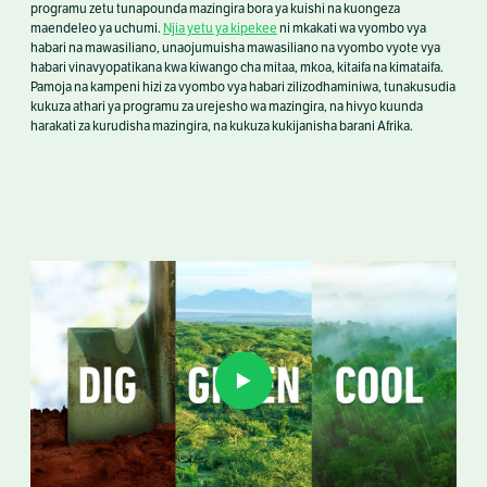
programu zetu tunapounda mazingira bora ya kuishi na kuongeza
maendeleo ya uchumi.
Njia yetu ya kipekee
ni mkakati wa vyombo vya
habari na mawasiliano, unaojumuisha mawasiliano na vyombo vyote vya
habari vinavyopatikana kwa kiwango cha mitaa, mkoa, kitaifa na kimataifa.
Pamoja na kampeni hizi za vyombo vya habari zilizodhaminiwa, tunakusudia
kukuza athari ya programu za urejesho wa mazingira, na hivyo kuunda
harakati za kurudisha mazingira, na kukuza kukijanisha barani Afrika.