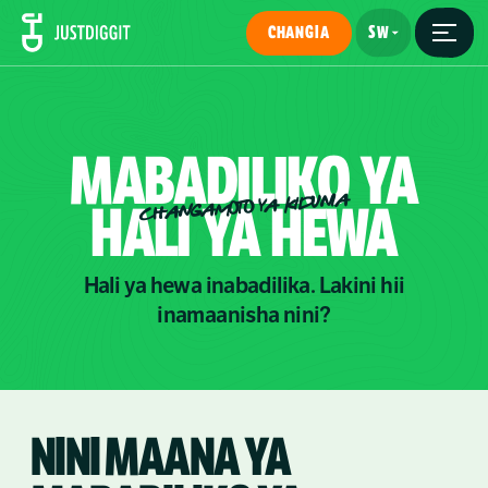
CHANGIA
MABADILIKO
YA
CHANGAMOTO YA KIDUNIA
HALI
YA
HEWA
Hali ya hewa inabadilika. Lakini hii
inamaanisha nini?
NINI MAANA YA