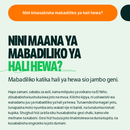
Nini kinasabisha mabadiliko ya hali hewa?
NINI MAANA YA
MABADILIKO YA
HALI HEWA?
Mabadiliko katika hali ya hewa sio jambo geni.
Hapo zamani, sababu za asili, kama milipuko ya volkano na El Niño,
zilisababisha kushuka kwa joto na mvua. Kilicho kipya, ni ushawishi wa
wanadamu juu ya mabadiliko ya hali ya hewa. Tunaendesha magari yetu,
tunapasha moto nyumba zetu wakati nje ni baridi, na tunatumia nishati
kupika. Shughuli hizi za kila siku husababisha gesi chafu, kama vile
methane na kaboni. Gesi hizi huzuia joto linalotolewa na dunia kupita, na
kusababisha ongezeko la joto duniani.