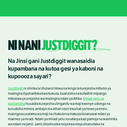
NI NANI
JUSTDIGGIT?
Na Jinsi gani Justdiggit wanasaidia
kupambana na kutoa gesi ya kaboni na
kupoooza sayari?
Justdiggit
ni shirika la Uholanzi likiwa na lengo la kurejesha mifumo ya
mazingira iliyoharibika kwa kukuza, kuanzisha na kufadhili mipango
mikubwa ya urejesho wa mazingira ndani ya Afrika.
Miradi yetu ya
kukijanisha
husaidia kurejesha ulinganifu wa maji kwenye udongo na
kurudisha mimea, ambayo ina athari nzuri kwa hali ya hewa ya eneo ,
inaongeza usalama wa maji na chakula na inakuza bioanuwai ndani ya
maeneo ya mradi. Ndani ya miradi yetu tunafanya kazi pamoja na washirika
wa ndani na jamii. Jamii zilizohusika moja kwa moja zinanufaika na