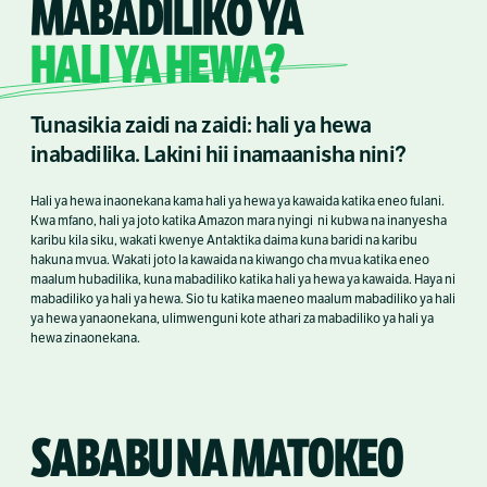
MABADILIKO YA
HALI YA HEWA?
Tunasikia zaidi na zaidi: hali ya hewa
inabadilika. Lakini hii inamaanisha nini?
Hali ya hewa inaonekana kama hali ya hewa ya kawaida katika eneo fulani.
Kwa mfano, hali ya joto katika Amazon mara nyingi ni kubwa na inanyesha
karibu kila siku, wakati kwenye Antaktika daima kuna baridi na karibu
hakuna mvua. Wakati joto la kawaida na kiwango cha mvua katika eneo
maalum hubadilika, kuna mabadiliko katika hali ya hewa ya kawaida. Haya ni
mabadiliko ya hali ya hewa. Sio tu katika maeneo maalum mabadiliko ya hali
ya hewa yanaonekana, ulimwenguni kote athari za mabadiliko ya hali ya
hewa zinaonekana.
SABABU NA MATOKEO