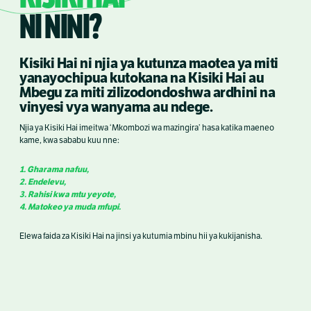
NI NINI?
Kisiki Hai ni njia ya kutunza maotea ya miti
yanayochipua kutokana na Kisiki Hai au
Mbegu za miti zilizodondoshwa ardhini na
vinyesi vya wanyama au ndege.
Njia ya Kisiki Hai imeitwa ‘Mkombozi wa mazingira’ hasa katika maeneo
kame, kwa sababu kuu nne:
1. Gharama nafuu,
2. Endelevu,
3. Rahisi kwa mtu yeyote,
4. Matokeo ya muda mfupi.
Elewa faida za Kisiki Hai na jinsi ya kutumia mbinu hii ya kukijanisha.