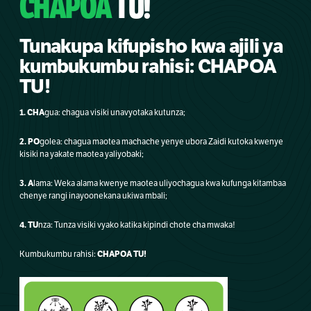
CHAPOA
TU!
Tunakupa kifupisho kwa ajili ya
kumbukumbu rahisi: CHAPOA
TU!
1. CHA
gua: chagua visiki unavyotaka kutunza;
2. PO
golea: chagua maotea machache yenye ubora Zaidi kutoka kwenye
kisiki na yakate maotea yaliyobaki;
3. A
lama: Weka alama kwenye maotea uliyochagua kwa kufunga kitambaa
chenye rangi inayoonekana ukiwa mbali;
4. TU
nza: Tunza visiki vyako katika kipindi chote cha mwaka!
CHAPOA TU!
Kumbukumbu rahisi: