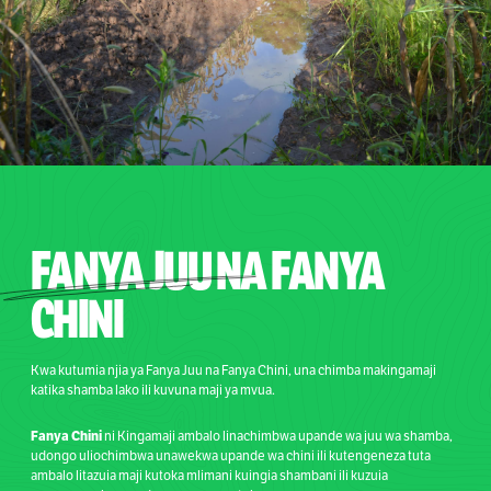
FANYA JUU
NA FANYA
CHINI
Kwa kutumia njia ya Fanya Juu na Fanya Chini, una chimba makingamaji
katika shamba lako ili kuvuna maji ya mvua.
Fanya Chini
ni Kingamaji ambalo linachimbwa upande wa juu wa shamba,
udongo uliochimbwa unawekwa upande wa chini ili kutengeneza tuta
ambalo litazuia maji kutoka mlimani kuingia shambani ili kuzuia