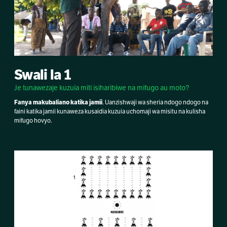
Swali la 1
Je tunawezaje kuzuia miti isiharibiwe na mifugo au moto?
Fanya makubaliano katika jamii
. Uanzishwaji wa sheria ndogo ndogo na
faini katika jamii kunaweza kusaidia kuzuia uchomaji wa misitu na kulisha
mifugo hovyo.