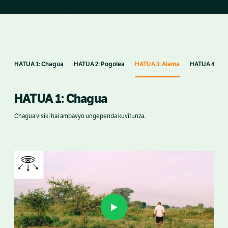
HATUA 1: Chagua
HATUA 2: Pogolea
HATUA 3: Alama
HATUA 4: Tun
HATUA 1: Chagua
Chagua visiki hai ambavyo ungependa kuvitunza.