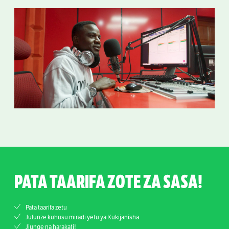
PATA TAARIFA ZOTE ZA SASA!
Pata taarifa zetu
Jufunze kuhusu miradi yetu ya Kukijanisha
Jiunge na harakati!