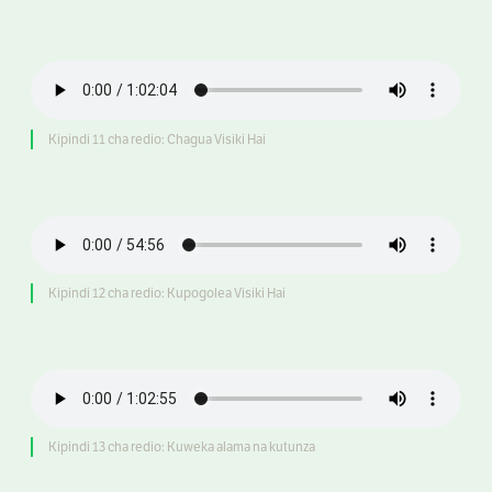
Kipindi 11 cha redio: Chagua Visiki Hai
Kipindi 12 cha redio: Kupogolea Visiki Hai
Kipindi 13 cha redio: Kuweka alama na kutunza