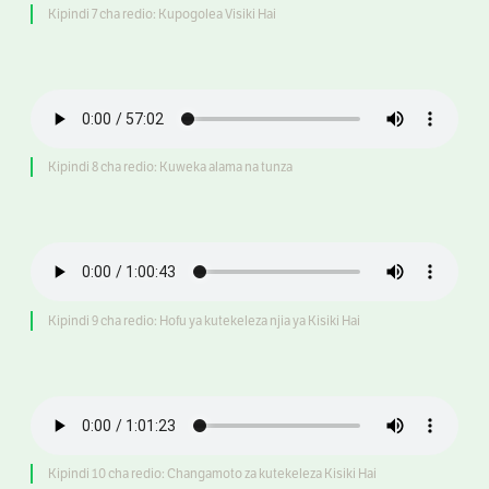
Kipindi 7 cha redio: Kupogolea Visiki Hai
Kipindi 8 cha redio: Kuweka alama na tunza
Kipindi 9 cha redio: Hofu ya kutekeleza njia ya Kisiki Hai
Kipindi 10 cha redio: Changamoto za kutekeleza Kisiki Hai