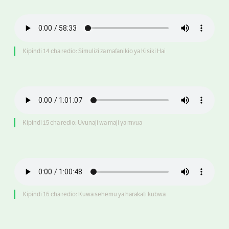
Kipindi 14 cha redio: Simulizi za mafanikio ya Kisiki Hai
Kipindi 15 cha redio: Uvunaji wa maji ya mvua
Kipindi 16 cha redio: Kuwa sehemu ya harakati kubwa