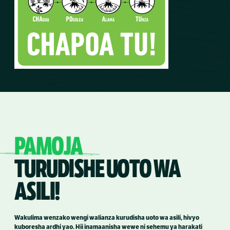
PAMOJA
TURUDISHE UOTO WA
ASILI!
Wakulima wenzako wengi walianza kurudisha uoto wa asili, hivyo
kuboresha ardhi yao. Hii inamaanisha wewe ni sehemu ya harakati