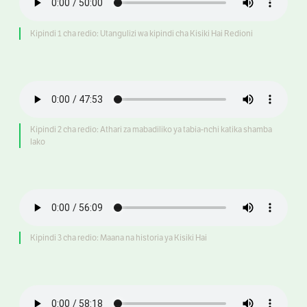
Kipindi 1 cha redio: Utangulizi wa kipindi cha Kisiki Hai Redioni
Kipindi 2 cha redio: Athari za mabadiliko ya tabia-nchi katika shamba
lako
Kipindi 3 cha redio: Maana na historia ya Kisiki Hai