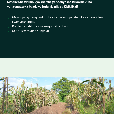
Matokeo na vipimo vya shamba yanaonyesha kuwa mavuno
yanaongezeka baada ya kutumia njia ya Kisiki Hai!
Majani yanayo anguka kutoka kwenye miti yanatumika kama mbolea
kwenye shamba.
Kivuli cha miti kinapunguza joto shambani.
Miti huleta mvua na unyevu.