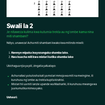
Swali la 2
Je nitaweza kulima kwa kutumia trekta au ng’ombe kama nina
miti shambani?
Ndiyo, unaweza! Acha miti shambani kwako kwa mitindo miwili:
Kwenye mipaka inayozunguka shamba lako.
Kwa kuacha miti kwa mistari katika shamba lako
Ukichagua njia ya pili, zingatia yafuatayo:
Acha nafasi ya kutosha kati ya mstari mmoja wa miti na mwingine, ili
kuruhusu ng’ombe au trekta kupita kirahisi.
Mistari hii ua miti ianzie upande wa Mashariki, ili kuruhusu mwanga wa
jua kumulika mimea yako;
Ushauri: