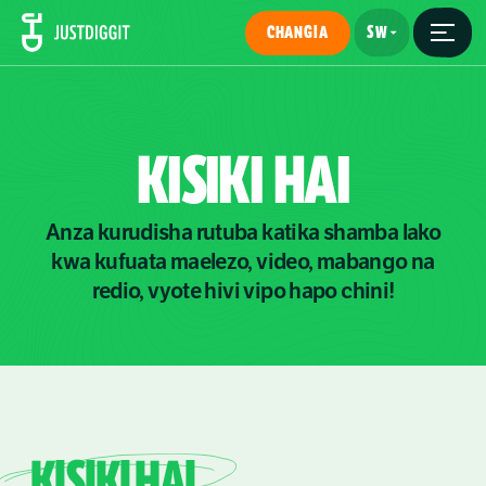
CHANGIA
KISIKI
HAI
Anza kurudisha rutuba katika shamba lako
kwa kufuata maelezo, video, mabango na
redio, vyote hivi vipo hapo chini!
KISIKI HAI