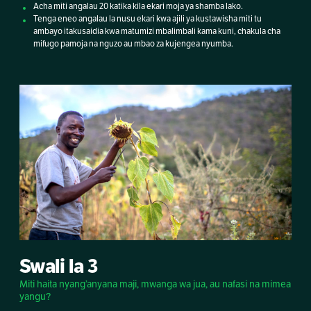
Acha miti angalau 20 katika kila ekari moja ya shamba lako.
Tenga eneo angalau la nusu ekari kwa ajili ya kustawisha miti tu
ambayo itakusaidia kwa matumizi mbalimbali kama kuni, chakula cha
mifugo pamoja na nguzo au mbao za kujengea nyumba.
Swali la 3
Miti haita nyang’anyana maji, mwanga wa jua, au nafasi na mimea
yangu?