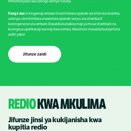
mmomonyoko wa udongo wenye rutuba.
Fanya Juu
ni kingamaji ambalo linachimbwa upande wa chini wa shamba,
udongo uliochimbwa unawekwa upande wa juu wa shamba ili
kutengeneza tuta ambalo litasaidia kubakiza maji ya mvua shambani na
kuongeza upatikanaji wa maji kwa mimea. Mwishoni inasaidia kukijanisha
ardhi yako!
Jifunze zaidi
REDIO
KWA MKULIMA
Jifunze jinsi ya kukijanisha kwa
kupitia redio