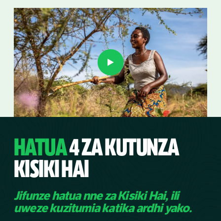
HATUA
4 ZA KUTUNZA
KISIKI HAI
Jifunze hatua nne za Kisiki Hai, ili
uweze kuzitumia katika ardhi yako.