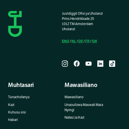
Justdiggit Ofisi ya Uholanzi
Prins Hendrikkade 25
1012 TM Amsterdam
Uholanzi
ENG
NL
DE
FR
SW
/
/
/
/
Muhtasari
Mawasiliano
Tunachofanya
Mawasiliano
Kazi
Unaoulizwa Maswali Mara
Nyingi
Kuhusu sisi
Nafasi za Kazi
Habari