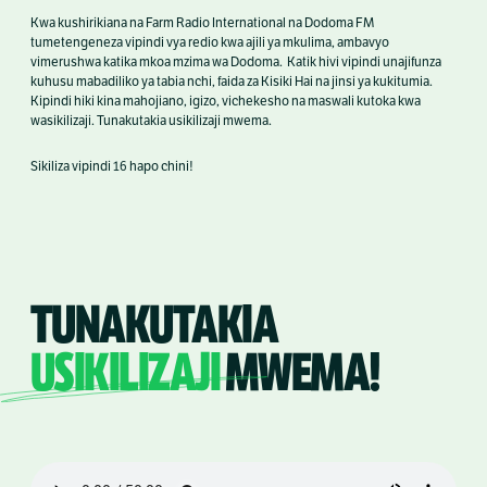
Kwa kushirikiana na Farm Radio International na Dodoma FM
tumetengeneza vipindi vya redio kwa ajili ya mkulima, ambavyo
vimerushwa katika mkoa mzima wa Dodoma. Katik hivi vipindi unajifunza
kuhusu mabadiliko ya tabia nchi, faida za Kisiki Hai na jinsi ya kukitumia.
Kipindi hiki kina mahojiano, igizo, vichekesho na maswali kutoka kwa
wasikilizaji. Tunakutakia usikilizaji mwema.
Sikiliza vipindi 16 hapo chini!
TUNAKUTAKIA
USIKILIZAJI
MWEMA!