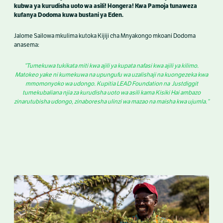
kubwa ya kurudisha uoto wa asili! Hongera! Kwa Pamoja tunaweza
kufanya Dodoma kuwa bustani ya Eden.
Jalome Sailowa mkulima kutoka Kijiji cha Mnyakongo mkoani Dodoma
anasema:
“Tumekuwa tukikata miti kwa ajili ya kupata nafasi kwa ajili ya kilimo.
Matokeo yake ni kumekuwa na upungufu wa uzalishaji na kuongezeka kwa
mmomonyoko wa udongo. Kupitia LEAD Foundation na Justdiggit
tumekubaliana njia za kurudisha uoto wa asili kama Kisiki Hai ambazo
zinarutubisha udongo, zinaboresha ulinzi wa mazao na maisha kwa ujumla.”