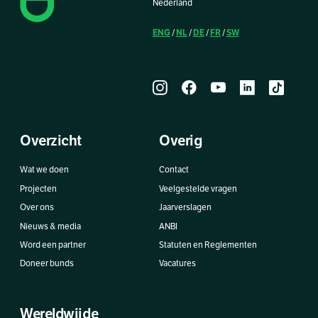
Nederland
ENG
NL
DE
FR
SW
/
/
/
/
Overzicht
Overig
Wat we doen
Contact
Projecten
Veelgestelde vragen
Over ons
Jaarverslagen
Nieuws & media
ANBI
Word een partner
Statuten en Reglementen
Doneer bunds
Vacatures
Wereldwijde