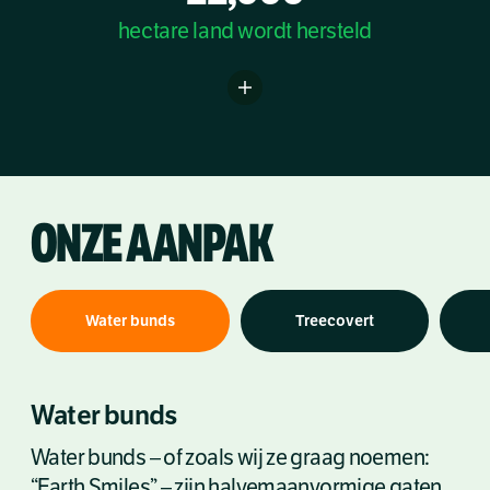
hectare land wordt hersteld
ONZE AANPAK
Water bunds
Treecovert
Water bunds
Water bunds
– of zoals wij ze graag noemen:
“Earth Smiles” – zijn halvemaanvormige gaten