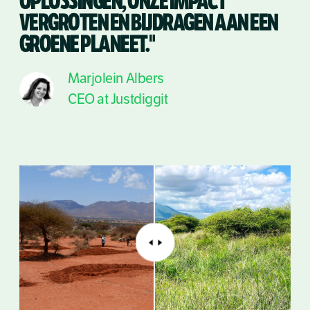
OPLOSSINGEN, ONZE IMPACT
VERGROTEN EN BIJDRAGEN AAN EEN
GROENE PLANEET."
Marjolein Albers
CEO at Justdiggit