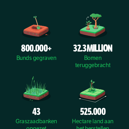
800.000+
32.3 MILLION
Bunds gegraven
Bomen
teruggebracht
43
525.000
Graszaadbanken
Hectare land aan
opgezet
het herstellen