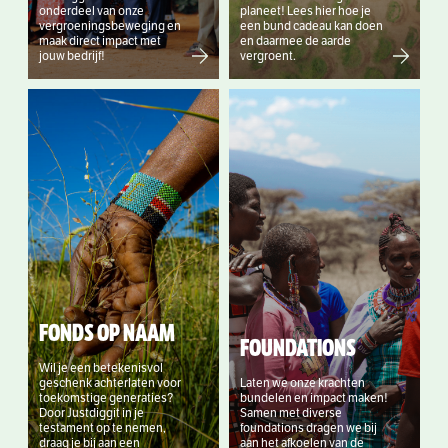
onderdeel van onze
planeet! Lees hier hoe je
vergroeningsbeweging en
een bund cadeau kan doen
maak direct impact met
en daarmee de aarde
jouw bedrijf!
vergroent.
FONDS OP NAAM
FOUNDATIONS
Wil je een betekenisvol
geschenk achterlaten voor
Laten we onze krachten
toekomstige generaties?
bundelen en impact maken!
Door Justdiggit in je
Samen met diverse
testament op te nemen,
foundations dragen we bij
draag je bij aan een
aan het afkoelen van de