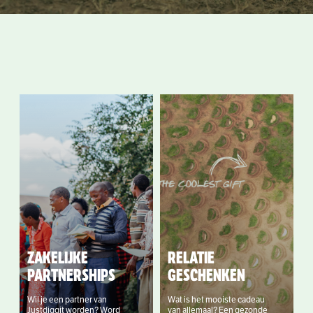
ZAKELIJKE
RELATIE
PARTNERSHIPS
GESCHENKEN
Wil je een partner van
Wat is het mooiste cadeau
Justdiggit worden? Word
van allemaal? Een gezonde