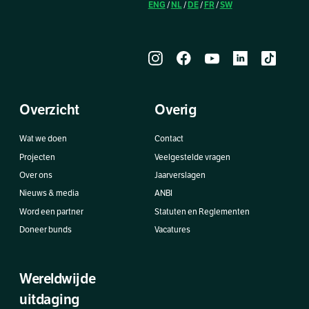
ENG
NL
DE
FR
SW
/
/
/
/
Overzicht
Overig
Wat we doen
Contact
Projecten
Veelgestelde vragen
Over ons
Jaarverslagen
Nieuws & media
ANBI
Word een partner
Statuten en Reglementen
Doneer bunds
Vacatures
Wereldwijde
uitdaging