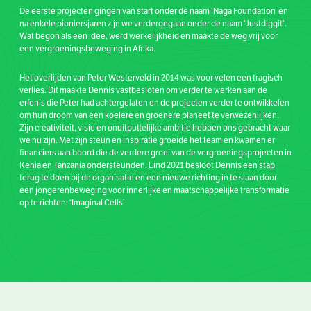
De eerste projecten gingen van start onder de naam ‘Naga Foundation’ en
na enkele pioniersjaren
zijn
we
verdergegaan
onder
de naam ‘
Justdiggit
‘.
Wat begon als een idee, werd werkelijkheid en maakte de weg vrij voor
een vergroeningsbeweging in Afrika.
Het overlijden van Peter Westerveld in 2014 was voor velen een tragisch
verlies. Dit maakte Dennis vastbesloten om verder te werken aan de
erfenis die Peter had achtergelaten en de projecten verder te ontwikkelen
om hun droom van een koelere en groenere planeet te verwezenlijken.
Zijn creativiteit, visie en onuitputtelijke ambitie hebben ons gebracht waar
we nu zijn. Met zijn steun en inspiratie groeide het team en kwamen er
financiers aan boord die de verdere groei van de vergroeningsprojecten in
Kenia en Tanzania ondersteunden. Eind 2021 besloot Dennis een stap
terug te doen bij de organisatie en een nieuwe richting in te slaan door
een jongerenbeweging voor innerlijke en maatschappelijke transformatie
op te richten: ‘Imaginal Cells’.