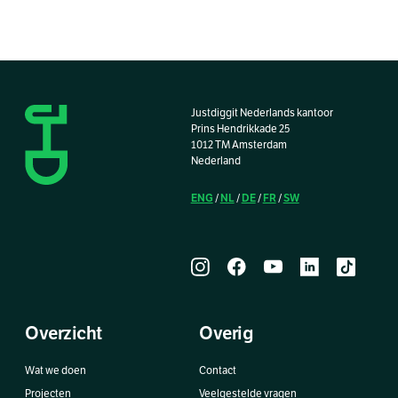
Justdiggit Nederlands kantoor
Prins Hendrikkade 25
1012 TM Amsterdam
Nederland
ENG
NL
DE
FR
SW
/
/
/
/
Overzicht
Overig
Wat we doen
Contact
Projecten
Veelgestelde vragen