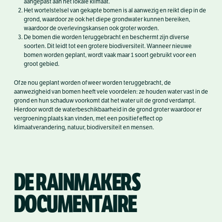
aangepast aan het lokale klimaat.
Het wortelstelsel van gekapte bomen is al aanwezig en reikt diep in de
grond, waardoor ze ook het diepe grondwater kunnen bereiken,
waardoor de overlevingskansen ook groter worden.
De bomen die worden teruggebracht en beschermt zijn diverse
soorten. Dit leidt tot een grotere biodiversiteit. Wanneer nieuwe
bomen worden geplant, wordt vaak maar 1 soort gebruikt voor een
groot gebied.
Of ze nou geplant worden of weer worden teruggebracht, de
aanwezigheid van bomen heeft vele voordelen: ze houden water vast in de
grond en hun schaduw voorkomt dat het water uit de grond verdampt.
Hierdoor wordt de waterbeschikbaarheid in de grond groter waardoor er
vergroening plaats kan vinden, met een positief effect op
klimaatverandering, natuur, biodiversiteit en mensen.
DE RAINMAKERS
DOCUMENTAIRE