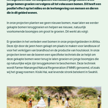
jonge bomen groeien vervolgens uit tot volwassen bomen. Dit heeft een
positief effect op het milieu en de leefomgeving van mensen en dieren
die in dit gebied wonen.
In onze projecten planten we geen nieuwe bomen, maar laten we eerder
gekapte bomen teruggroeien en helpen we nieuwe, natuurlijk
voorkomende boompjes om groot te groeien. Dit werkt als volgt:
Er groeiden in het verleden veel bomen in onze projectgebieden in Afrika.
Deze zijn door de jaren heen gekapt om plaats te maken voor landbouw of
voor het verkrijgen van brandhout en de productie van houtskool. In onze
projecten leren we de boeren een specifieke techniek die ze helpt om
deze gekapte bomen weer terug te laten groeien en jonge boompjes die
op natuurlijke wijze zijn teruggekomen te beschermen. Deze techniek
wordt Farmer Mananged Natural Regeneration (FMNR) genoemd, of zoals
wij het graag noemen: Kisiki Hai, wat levende stronk betekent in Swahili.