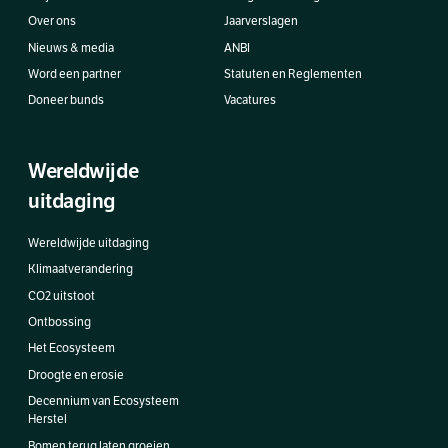
Over ons
Jaarverslagen
Nieuws & media
ANBI
Word een partner
Statuten en Reglementen
Doneer bunds
Vacatures
Wereldwijde
uitdaging
Wereldwijde uitdaging
Klimaatverandering
CO2 uitstoot
Ontbossing
Het Ecosysteem
Droogte en erosie
Decennium van Ecosysteem
Herstel
Bomen terug laten groeien