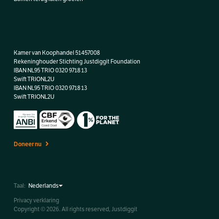
Kamer van Koophandel 51457008
Rekeninghouder Stichting Justdiggit Foundation
IBAN NL95 TRIO 0320 9718 13
Swift TRIONL2U
IBAN
NL95 TRIO 0320 9718 13
Swift TRIONL2U
Doneer nu
Taal:
Privacy verklaring
Copyright © 2026. All rights reserved, Justdiggit