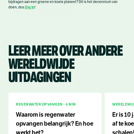
bijdragen aan een groene en koele planeet? Dit is het decennium van
Dig In
doen, dus
!
LEER MEER OVER ANDERE
WERELDWIJDE
UITDAGINGEN
REGENWATER OPVANGEN - 4 MIN
WERELDWIJD
Waarom is regenwater
Er is 10
opvangen belangrijk? En hoe
af te ko
werkt het?
schalen