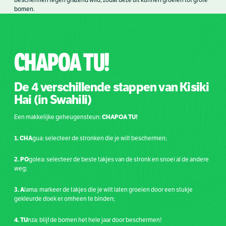
beschermen tegen grazend wild, zodat deze uit kunnen groeien tot grote
bomen.
CHAPOA
TU!
De 4 verschillende stappen van Kisiki
Hai (in Swahili)
CHAPOA TU!
Een makkelijke geheugensteun:
1. CHA
gua: selecteer de stronken die je wilt beschermen;
2. PO
golea: selecteer de beste takjes van de stronk en snoei al de andere
weg;
3. A
lama: markeer de takjes die je wilt laten groeien door een stukje
gekleurde doek er omheen te binden;
4. TU
nza: blijf de bomen het hele jaar door beschermen!