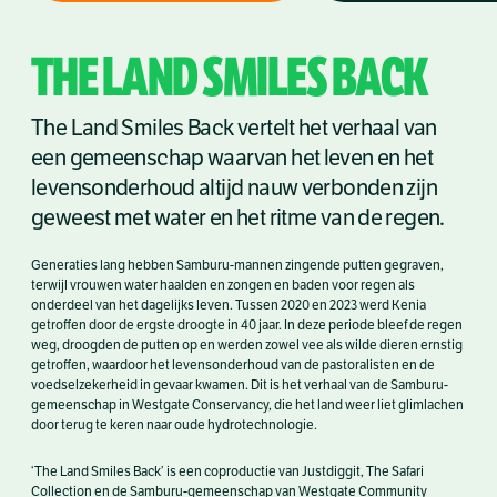
THE LAND SMILES BACK
The Land Smiles Back vertelt het verhaal van
een gemeenschap waarvan het leven en het
levensonderhoud altijd nauw verbonden zijn
geweest met water en het ritme van de regen.
Generaties lang hebben Samburu-mannen zingende putten gegraven,
terwijl vrouwen water haalden en zongen en baden voor regen als
onderdeel van het dagelijks leven. Tussen 2020 en 2023 werd Kenia
getroffen door de ergste droogte in 40 jaar. In deze periode bleef de regen
weg, droogden de putten op en werden zowel vee als wilde dieren ernstig
getroffen, waardoor het levensonderhoud van de pastoralisten en de
voedselzekerheid in gevaar kwamen. Dit is het verhaal van de Samburu-
gemeenschap in Westgate Conservancy, die het land weer liet glimlachen
door terug te keren naar oude hydrotechnologie.
‘The Land Smiles Back’ is een coproductie van Justdiggit, The Safari
Collection en de Samburu-gemeenschap van Westgate Community