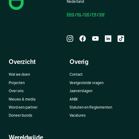
Nederland
ENG
NL
DE
FR
SW
/
/
/
/
Overzicht
Overig
Wat we doen
Contact
Projecten
Veelgestelde vragen
Over ons
Jaarverslagen
Nieuws & media
ANBI
Word een partner
Statuten en Reglementen
Doneer bunds
Vacatures
Wereldwijde