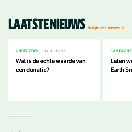
LAATSTE NIEUWS
Bekijk al het nieuws
ONDERZOEK
14 JULI 2026
CAMPAGNE
Wat is de echte waarde van
Laten w
een donatie?
Earth S