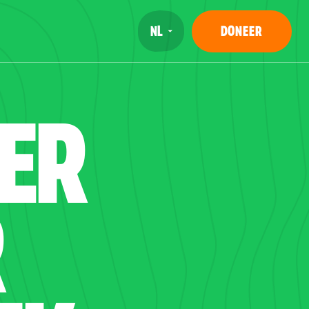
DONEER
TER
R