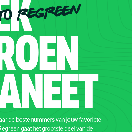
EK
TO REGREEN
ROEN
ANEET
naar de beste nummers van jouw favoriete
 Regreen gaat het grootste deel van de