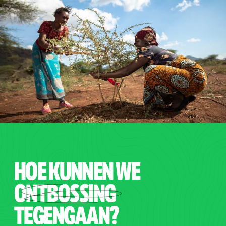
HOE KUNNEN WE
ON
TBOSSIN
G
TEGENGAAN?