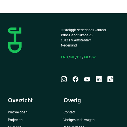
Justdiggit Nederlands kantoor
Prins Hendrikkade 25
1012 TM Amsterdam
Nederland
ENG
NL
DE
FR
SW
/
/
/
/
Overzicht
Overig
Wat we doen
Contact
Projecten
Veelgestelde vragen