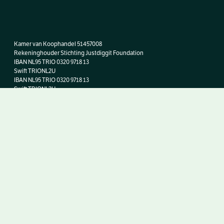
Kamer van Koophandel 51457008
Rekeninghouder Stichting Justdiggit Foundation
IBAN NL95 TRIO 0320 9718 13
Swift TRIONL2U
IBAN
NL95 TRIO 0320 9718 13
Swift TRIONL2U
Doneer nu
Taal:
Privacy verklaring
Copyright © 2026. All rights reserved, Justdiggit