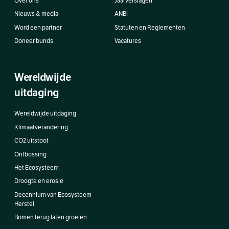
Over ons
Jaarverslagen
Nieuws & media
ANBI
Word een partner
Statuten en Reglementen
Doneer bunds
Vacatures
Wereldwijde
uitdaging
Wereldwijde uitdaging
Klimaatverandering
CO2 uitstoot
Ontbossing
Het Ecosysteem
Droogte en erosie
Decennium van Ecosysteem
Herstel
Bomen terug laten groeien