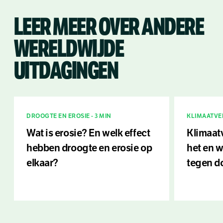
LEER MEER OVER ANDERE
WERELDWIJDE
UITDAGINGEN
DROOGTE EN EROSIE - 3 MIN
KLIMAATVER
Wat is erosie? En welk effect
Klimaatv
hebben droogte en erosie op
het en 
elkaar?
tegen d