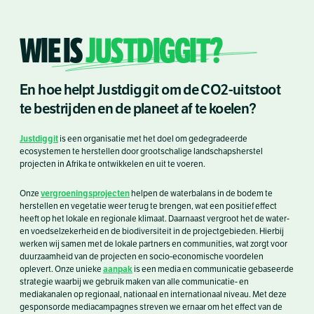
WIE IS
JUSTDIGGIT?
En hoe helpt Justdiggit om de CO2-uitstoot
te bestrijden en de planeet af te koelen?
Justdiggit
is een organisatie met het doel om gedegradeerde
ecosystemen te herstellen door grootschalige landschapsherstel
projecten in Afrika te ontwikkelen en uit te voeren.
vergroeningsprojecten
Onze
helpen de waterbalans in de bodem te
herstellen en vegetatie weer terug te brengen, wat een positief effect
heeft op het lokale en regionale klimaat. Daarnaast vergroot het de water-
en voedselzekerheid en de biodiversiteit in de projectgebieden. Hierbij
werken wij samen met de lokale partners en communities, wat zorgt voor
duurzaamheid van de projecten en socio-economische voordelen
aanpak
oplevert. Onze unieke
is een media en communicatie gebaseerde
strategie waarbij we gebruik maken van alle communicatie- en
mediakanalen op regionaal, nationaal en internationaal niveau. Met deze
gesponsorde mediacampagnes streven we ernaar om het effect van de