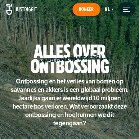
DONEER
ALLES
OVER
WERELDWIJDE UITDAGING
ONTBOSSING
Ontbossing en het verlies van bomen op
savannes en akkers is een globaal probleem.
Jaarlijks gaan er wereldwijd 10 miljoen
hectare bos verloren. Wat veroorzaakt deze
ontbossing en hoe kunnen we dit
tegengaan?