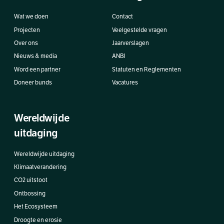
Wat we doen
Contact
Projecten
Veelgestelde vragen
Over ons
Jaarverslagen
Nieuws & media
ANBI
Word een partner
Statuten en Reglementen
Doneer bunds
Vacatures
Wereldwijde
uitdaging
Wereldwijde uitdaging
Klimaatverandering
CO2 uitstoot
Ontbossing
Het Ecosysteem
Droogte en erosie