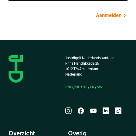
Aanmelden
Justdiggit Nederlands kantoor
Prins Hendrikkade 25
1012 TM Amsterdam
Nederland
ENG
NL
DE
FR
SW
/
/
/
/
Overzicht
Overig