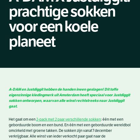
prachtige sokken
voor een koele
planeet
A-DAM en Justdiggit hebben de handen ineen geslagen! Dit toffe
eigenzinnige kledingmerk uit Amsterdam heeft speciaal voor Justdiggit
sokken ontworpen, waarvan alle winst rechtstreeks naar Justdiggit
gaat.
Het gaat om een
2-pack met 2 paar verschillende sokken
: één met een
geborduurde boom en een bund. En één met een geborduurde wereldbol
omcirkeld met groene takken. De sokken zijn vanaf 7 december
verkrijgbaar. Alle winst van ieder verkocht paar gaat naar de