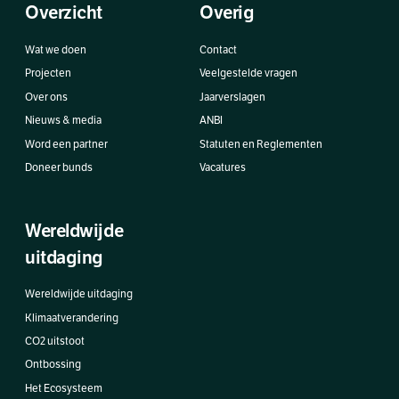
Overzicht
Overig
Wat we doen
Contact
Projecten
Veelgestelde vragen
Over ons
Jaarverslagen
Nieuws & media
ANBI
Word een partner
Statuten en Reglementen
Doneer bunds
Vacatures
Wereldwijde
uitdaging
Wereldwijde uitdaging
Klimaatverandering
CO2 uitstoot
Ontbossing
Het Ecosysteem