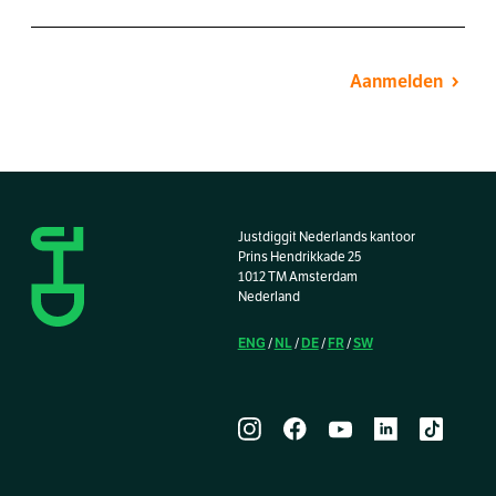
Aanmelden
Justdiggit Nederlands kantoor
Prins Hendrikkade 25
1012 TM Amsterdam
Nederland
ENG
NL
DE
FR
SW
/
/
/
/