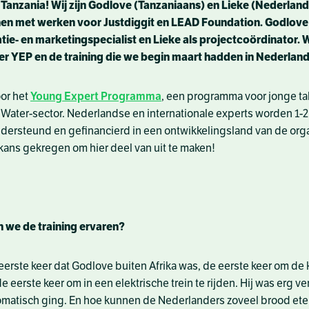
 Tanzania! Wij zijn Godlove (Tanzaniaans) en Lieke (Nederland
nen met werken voor Justdiggit en LEAD Foundation. Godlove 
e- en marketingspecialist en Lieke als projectcoördinator. W
er YEP en de training die we begin maart hadden in Nederland
oor het
Young Expert Programma
, een programma voor jonge ta
Water-sector. Nederlandse en internationale experts worden 1-2 
ndersteund en gefinancierd in een ontwikkelingsland van de org
ans gekregen om hier deel van uit te maken!
 we de training ervaren?
eerste keer dat Godlove buiten Afrika was, de eerste keer om de 
e eerste keer om in een elektrische trein te rijden. Hij was erg ve
tomatisch ging. En hoe kunnen de Nederlanders zoveel brood ete