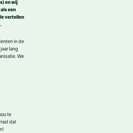
s) en wij
als een
e vertellen
.
lenten in de
jaar lang
anisatie. We
kou te
rrast dat
n!