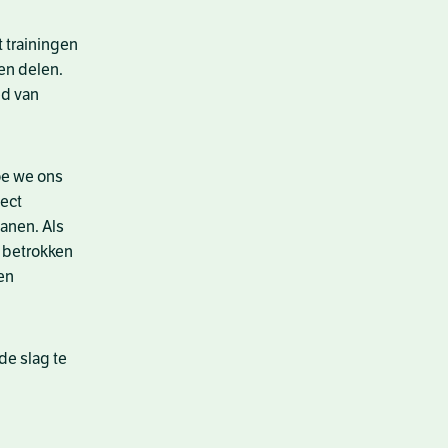
t trainingen
en delen.
ed van
oe we ons
fect
ianen. Als
s betrokken
ven
de slag te