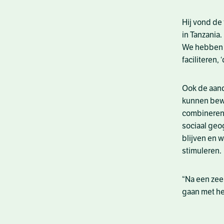
Hij vond de 
in Tanzania.
We hebben e
faciliteren,
Ook de aand
kunnen bewe
combineren m
sociaal geog
blijven en w
stimuleren.
“Na een zee
gaan met he