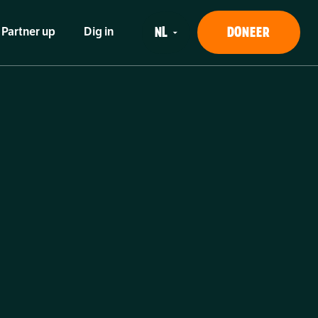
DONEER
Partner up
Dig in