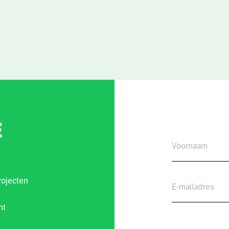
E
rojecten
nt