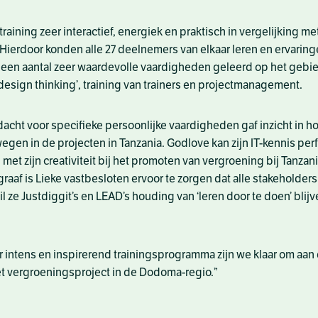
training zeer interactief, energiek en praktisch in vergelijking me
 Hierdoor konden alle 27 deelnemers van elkaar leren en ervaring
en aantal zeer waardevolle vaardigheden geleerd op het gebi
 ‘design thinking’, training van trainers en projectmanagement.
acht voor specifieke persoonlijke vaardigheden gaf inzicht in h
gen in de projecten in Tanzania. Godlove kan zijn IT-kennis per
et zijn creativiteit bij het promoten van vergroening bij Tanzan
raaf is Lieke vastbesloten ervoor te zorgen dat alle stakeholder
il ze Justdiggit’s en LEAD’s houding van ‘leren door te doen’ blij
r intens en inspirerend trainingsprogramma zijn we klaar om aan 
t vergroeningsproject in de Dodoma-regio.”