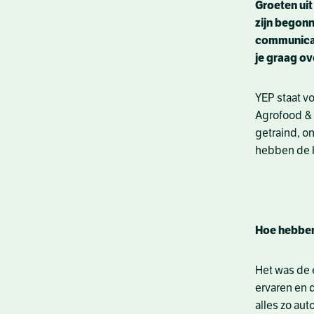
Groeten uit
zijn begon
communicati
je graag ov
YEP staat v
Agrofood & 
getraind, o
hebben de k
Hoe hebben
Het was de 
ervaren en d
alles zo au