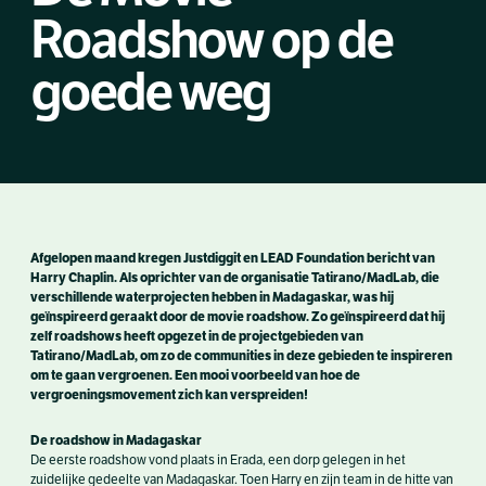
Roadshow op de
goede weg
Afgelopen maand kregen Justdiggit en LEAD Foundation bericht van
Harry Chaplin. Als oprichter van de organisatie Tatirano/MadLab, die
verschillende waterprojecten hebben in Madagaskar, was hij
geïnspireerd geraakt door de movie roadshow. Zo geïnspireerd dat hij
zelf roadshows heeft opgezet in de projectgebieden van
Tatirano/MadLab, om zo de communities in deze gebieden te inspireren
om te gaan vergroenen. Een mooi voorbeeld van hoe de
vergroeningsmovement zich kan verspreiden!
De roadshow in Madagaskar
De eerste roadshow vond plaats in Erada, een dorp gelegen in het
zuidelijke gedeelte van Madagaskar. Toen Harry en zijn team in de hitte van