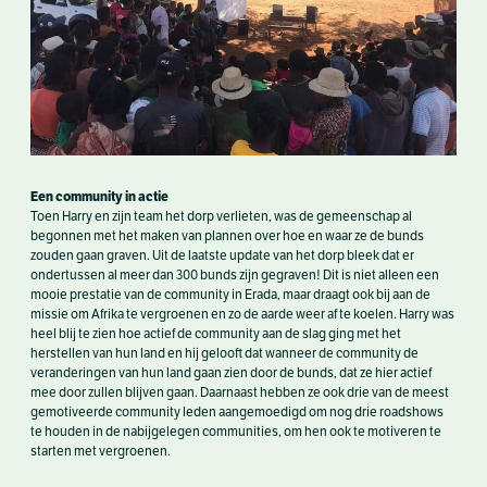
Een community in actie
Toen Harry en zijn team het dorp verlieten, was de gemeenschap al
begonnen met het maken van plannen over hoe en waar ze de bunds
zouden gaan graven. Uit de laatste update van het dorp bleek dat er
ondertussen al meer dan 300 bunds zijn gegraven! Dit is niet alleen een
mooie prestatie van de community in Erada, maar draagt ook bij aan de
missie om Afrika te vergroenen en zo de aarde weer af te koelen. Harry was
heel blij te zien hoe actief de community aan de slag ging met het
herstellen van hun land en hij gelooft dat wanneer de community de
veranderingen van hun land gaan zien door de bunds, dat ze hier actief
mee door zullen blijven gaan. Daarnaast hebben ze ook drie van de meest
gemotiveerde community leden aangemoedigd om nog drie roadshows
te houden in de nabijgelegen communities, om hen ook te motiveren te
starten met vergroenen.