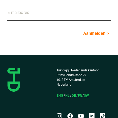
Aanmelden
Justdiggit Nederlands kantoor
Prins Hendrikkade 25
1012 TM Amsterdam
Nederland
ENG
NL
DE
FR
SW
/
/
/
/