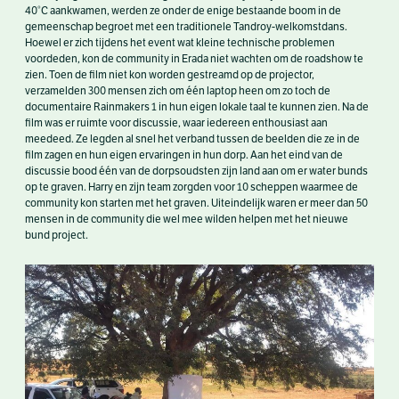
40°C aankwamen, werden ze onder de enige bestaande boom in de
gemeenschap begroet met een traditionele Tandroy-welkomstdans.
Hoewel er zich tijdens het event wat kleine technische problemen
voordeden, kon de community in Erada niet wachten om de roadshow te
zien. Toen de film niet kon worden gestreamd op de projector,
verzamelden 300 mensen zich om één laptop heen om zo toch de
documentaire Rainmakers 1 in hun eigen lokale taal te kunnen zien. Na de
film was er ruimte voor discussie, waar iedereen enthousiast aan
meedeed. Ze legden al snel het verband tussen de beelden die ze in de
film zagen en hun eigen ervaringen in hun dorp. Aan het eind van de
discussie bood één van de dorpsoudsten zijn land aan om er water bunds
op te graven. Harry en zijn team zorgden voor 10 scheppen waarmee de
community kon starten met het graven. Uiteindelijk waren er meer dan 50
mensen in de community die wel mee wilden helpen met het nieuwe
bund project.