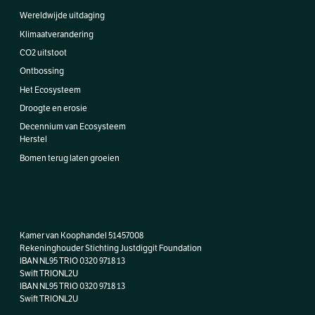
Wereldwijde uitdaging
Klimaatverandering
CO2 uitstoot
Ontbossing
Het Ecosysteem
Droogte en erosie
Decennium van Ecosysteem
Herstel
Bomen terug laten groeien
Kamer van Koophandel 51457008
Rekeninghouder Stichting Justdiggit Foundation
IBAN NL95 TRIO 0320 9718 13
Swift TRIONL2U
IBAN
NL95 TRIO 0320 9718 13
Swift TRIONL2U