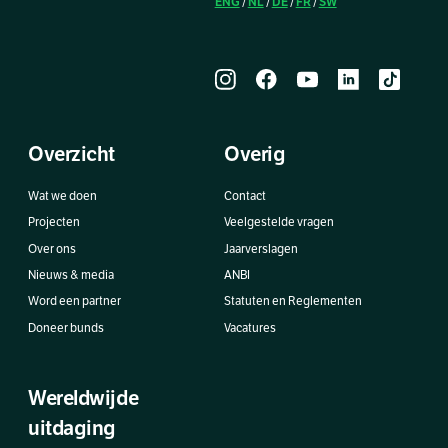
ENG
NL
DE
FR
SW
/
/
/
/
Overzicht
Overig
Wat we doen
Contact
Projecten
Veelgestelde vragen
Over ons
Jaarverslagen
Nieuws & media
ANBI
Word een partner
Statuten en Reglementen
Doneer bunds
Vacatures
Wereldwijde
uitdaging