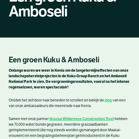
Amboseli
Een groen Kuku & Amboseli
Onlangs waren we weer in Kenia om de langetermijneffecten van onze
landschapsherstelprojecten in de Kuku Group Ranch en het Amboseli
National Park te zien. De vergroeningsresultaten, vooral na het intense
regenseizoen, waren spectaculair!
vlog
Ontdek het zelf door naar beneden te scrollen en bekijk de
van een
van onze ambassadeurs die meereisde naar Kenia.
Maasai Wilderness Conservation Trust
Samen met onze partner
hebben
we 73.000 water bunds gegraven, meerdere graszaadbanken
geïmplementeerd (die nog steeds worden gemanaged door Maasai-
vrouwen) en een begrazingsbeheerplan geïntroduceerd in de Kuku