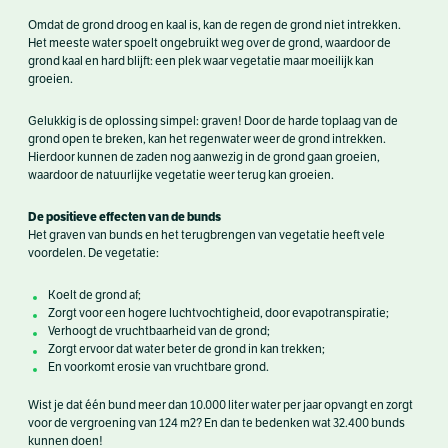
Omdat de grond droog en kaal is, kan de regen de grond niet intrekken.
Het meeste water spoelt ongebruikt weg over de grond, waardoor de
grond kaal en hard blijft: een plek waar vegetatie maar moeilijk kan
groeien.
Gelukkig is de oplossing simpel: graven! Door de harde toplaag van de
grond open te breken, kan het regenwater weer de grond intrekken.
Hierdoor kunnen de zaden nog aanwezig in de grond gaan groeien,
waardoor de natuurlijke vegetatie weer terug kan groeien.
De positieve effecten van de bunds
Het graven van bunds en het terugbrengen van vegetatie heeft vele
voordelen. De vegetatie:
Koelt de grond af;
Zorgt voor een hogere luchtvochtigheid, door evapotranspiratie;
Verhoogt de vruchtbaarheid van de grond;
Zorgt ervoor dat water beter de grond in kan trekken;
En voorkomt erosie van vruchtbare grond.
Wist je dat één bund meer dan 10.000 liter water per jaar opvangt en zorgt
voor de vergroening van 124 m
2
? En dan te bedenken wat 32.400 bunds
kunnen doen!