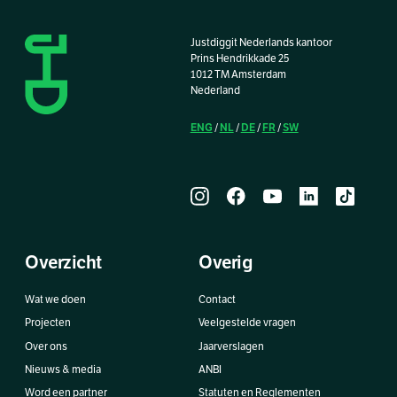
Justdiggit Nederlands kantoor
Prins Hendrikkade 25
1012 TM Amsterdam
Nederland
ENG
NL
DE
FR
SW
/
/
/
/
Overzicht
Overig
Wat we doen
Contact
Projecten
Veelgestelde vragen
Over ons
Jaarverslagen
Nieuws & media
ANBI
Word een partner
Statuten en Reglementen