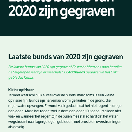
2020 zijn gegraven
Laatste bunds van 2020 zijn gegraven
De laatste bunds van 2020 zijn gegraven! En we hebben ons doel bereikt:
32.400 bunds
het afgelopen jaar zijn er maar liefst
gegraven in het Enkii
gebied in Kenia.
Kleine opfrisser
Je weet waarschijnlijk al veel over de bunds, maar soms is een kleine
opfrisser fijn. Bunds zijn halvemaanvormige kuilen in de grond, die
regenwater opvangen. Er wordt vaak gedacht dat het niet regent in droge
gebieden. Maar: het regent wel in deze gebieden! Dit gebeurt alleen niet
vaak en wanneer het regent zijn de buien meestal zo hard dat het water
wegstroomt naar lagergelegen gebieden, met erosie en overstromingen
als gevolg.