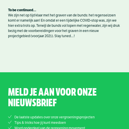
To be continued…
We zijn net op tijd klaar met het graven van de bunds: het regenseizoen
komt er namelijk aan! En omdat er een tijdelijke COVID-stop was, zijn we
hier extra trots op. Terwijl de bunds vol lopen met regenwater, zijn wij druk
bezig met de voorbereidingen voor het graven in een nieuw
projectgebied (voorjaar 2021). Stay tuned…!
MELD JE AAN VOOR ONZE
NIEUWSBRIEF
De laatste updates over onze vergroeningsprojecten
Tips & tricks hoe jij kunt meedoen
Word onderdeel van de regreening movement