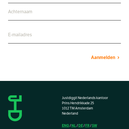
Aanmelden
Justdiggit Nederlands kantoor
Prins Hendrikkade 25
1012 TM Amsterdam
Nederland
ENG
NL
DE
FR
SW
/
/
/
/