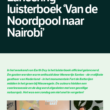
luisterboek ‘Van de
Noordpool naar
Nairobi’
In het weekend van Earth Day is het luisterboek officieel gelanceerd.
De gasten werden warm onthaald door Meneertje Santos – de vrolijkste
gastheer van Nederland – in het monumentale Fort de Batterijen
midden in het groen bij Nieuwegein. De auteurs hielden een
voorleessessie en de dag werd afgesloten met een gezellige
natuurquiz. Het was een zondag om niet snel te vergeten!