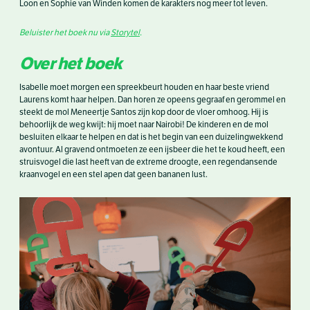
Loon en Sophie van Winden komen de karakters nog meer tot leven.
Beluister het boek nu via
Storytel
.
Over het boek
Isabelle moet morgen een spreekbeurt houden en haar beste vriend
Laurens komt haar helpen. Dan horen ze opeens gegraaf en gerommel en
steekt de mol Meneertje Santos zijn kop door de vloer omhoog. Hij is
behoorlijk de weg kwijt: hij moet naar Nairobi! De kinderen en de mol
besluiten elkaar te helpen en dat is het begin van een duizelingwekkend
avontuur. Al gravend ontmoeten ze een ijsbeer die het te koud heeft, een
struisvogel die last heeft van de extreme droogte, een regendansende
kraanvogel en een stel apen dat geen bananen lust.