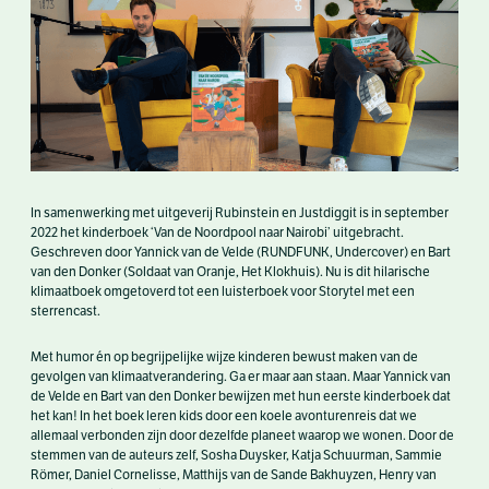
In samenwerking met uitgeverij Rubinstein en Justdiggit is in september
2022 het kinderboek ‘Van de Noordpool naar Nairobi’ uitgebracht.
Geschreven door Yannick van de Velde (RUNDFUNK, Undercover) en Bart
van den Donker (Soldaat van Oranje, Het Klokhuis). Nu is dit hilarische
klimaatboek omgetoverd tot een luisterboek voor Storytel met een
sterrencast.
Met humor én op begrijpelijke wijze kinderen bewust maken van de
gevolgen van klimaatverandering. Ga er maar aan staan. Maar Yannick van
de Velde en Bart van den Donker bewijzen met hun eerste kinderboek dat
het kan! In het boek leren kids door een koele avonturenreis dat we
allemaal verbonden zijn door dezelfde planeet waarop we wonen. Door de
stemmen van de auteurs zelf, Sosha Duysker, Katja Schuurman, Sammie
Römer, Daniel Cornelisse, Matthijs van de Sande Bakhuyzen, Henry van