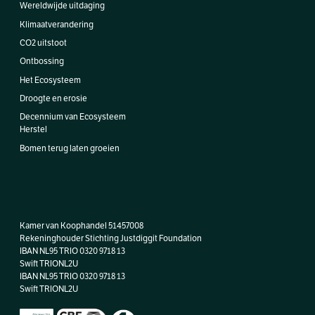
Wereldwijde uitdaging
Klimaatverandering
CO2 uitstoot
Ontbossing
Het Ecosysteem
Droogte en erosie
Decennium van Ecosysteem
Herstel
Bomen terug laten groeien
Kamer van Koophandel 51457008
Rekeninghouder Stichting Justdiggit Foundation
IBAN NL95 TRIO 0320 9718 13
Swift TRIONL2U
IBAN
NL95 TRIO 0320 9718 13
Swift TRIONL2U