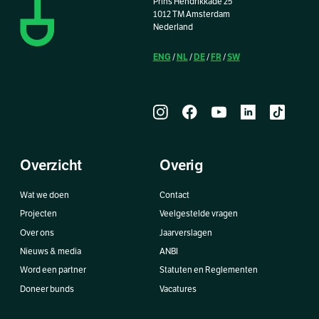
Prins Hendrikkade 25
1012 TM Amsterdam
Nederland
ENG
NL
DE
FR
SW
/
/
/
/
Overzicht
Overig
Wat we doen
Contact
Projecten
Veelgestelde vragen
Over ons
Jaarverslagen
Nieuws & media
ANBI
Word een partner
Statuten en Reglementen
Doneer bunds
Vacatures