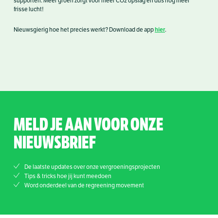
supporten. Meer groen zorgt voor meer CO2 opslag en dus nog meer
frisse lucht!
hier
Nieuwsgierig hoe het precies werkt? Download de app
.
MELD JE AAN VOOR ONZE
NIEUWSBRIEF
De laatste updates over onze vergroeningsprojecten
Tips & tricks hoe jij kunt meedoen
Word onderdeel van de regreening movement