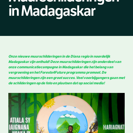
in Madagaskar
Onze nieuwe muurschilderingen in de Diana regio in noordelijk
Madagaskar zijn onthuld! Deze muurschilderingen zijn onderdeel van
onze communicatiecampagne in Madagaskar die het belang van
vergroening en het Forests4Future programma promoot. De
muurschilderingen zijn een groot succes. Veel voorbijgangers gaan met
de schilderingen op de foto en plaatsen dat op social media!