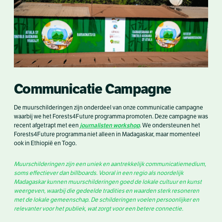
Communicatie Campagne
De muurschilderingen zijn onderdeel van onze communicatie campagne
waarbij we het Forests4Future programma promoten. Deze campagne was
journalisten workshop
recent afgetrapt met een
. We ondersteunen het
Forests4Future programma niet alleen in Madagaskar, maar momenteel
ook in Ethiopië en Togo.
Muurschilderingen zijn een uniek en aantrekkelijk communicatiemedium,
soms effectiever dan billboards. Vooral in een regio als noordelijk
Madagaskar kunnen muurschilderingen goed de lokale cultuur en kunst
weergeven, waarbij die gedeelde tradities en waarden sterk resoneren
met de lokale gemeenschap. De schilderingen voelen persoonlijker en
relevanter voor het publiek, wat zorgt voor een betere connectie.