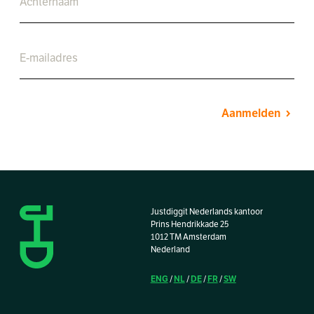
Aanmelden
Justdiggit Nederlands kantoor
Prins Hendrikkade 25
1012 TM Amsterdam
Nederland
ENG
NL
DE
FR
SW
/
/
/
/