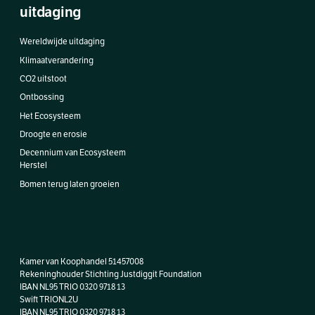
uitdaging
Wereldwijde uitdaging
Klimaatverandering
CO2 uitstoot
Ontbossing
Het Ecosysteem
Droogte en erosie
Decennium van Ecosysteem
Herstel
Bomen terug laten groeien
Kamer van Koophandel 51457008
Rekeninghouder Stichting Justdiggit Foundation
IBAN NL95 TRIO 0320 9718 13
Swift TRIONL2U
IBAN
NL95 TRIO 0320 9718 13