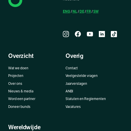
ENG
NL
DE
FR
SW
/
/
/
/
Overzicht
Overig
Wat we doen
Contact
Projecten
Veelgestelde vragen
Over ons
Jaarverslagen
Nieuws & media
ANBI
Word een partner
Statuten en Reglementen
Doneer bunds
Vacatures
Wereldwijde