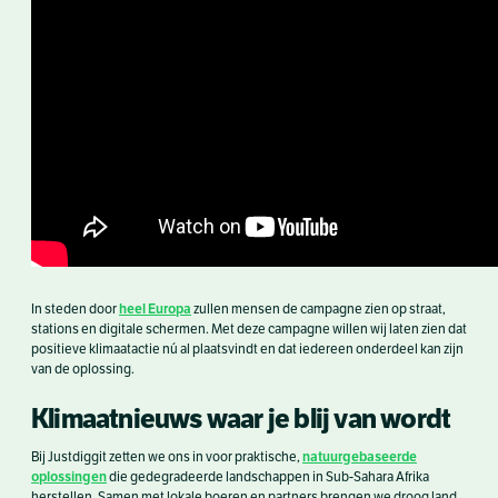
heel Europa
In steden door
zullen mensen de campagne zien op straat,
stations en digitale schermen. Met deze campagne willen wij laten zien dat
positieve klimaatactie nú al plaatsvindt en dat iedereen onderdeel kan zijn
van de oplossing.
Klimaatnieuws waar je blij van wordt
natuurgebaseerde
Bij Justdiggit zetten we ons in voor praktische,
oplossingen
die gedegradeerde landschappen in Sub-Sahara Afrika
herstellen. Samen met lokale boeren en partners brengen we droog land