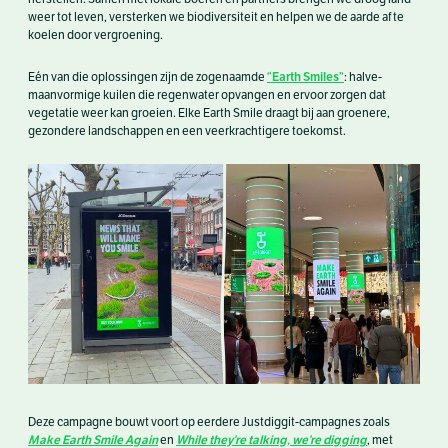
weer tot leven, versterken we biodiversiteit en helpen we de aarde af te
koelen door vergroening.
“Earth Smiles”
Eén van die oplossingen zijn de zogenaamde
: halve-
maanvormige kuilen die regenwater opvangen en ervoor zorgen dat
vegetatie weer kan groeien. Elke Earth Smile draagt bij aan groenere,
gezondere landschappen en een veerkrachtigere toekomst.
Deze campagne bouwt voort op eerdere Justdiggit-campagnes zoals
Make Earth Smile Again
While they’re talking, we’re digging
en
, met