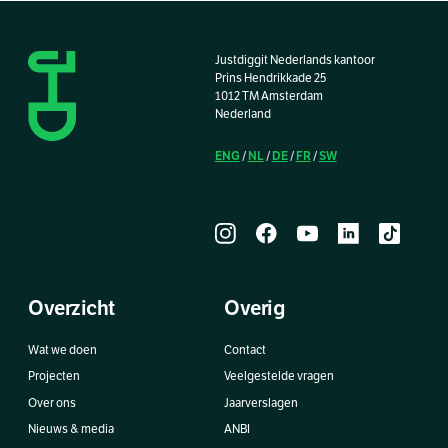
Justdiggit Nederlands kantoor
Prins Hendrikkade 25
1012 TM Amsterdam
Nederland
ENG
NL
DE
FR
SW
/
/
/
/
Overzicht
Overig
Wat we doen
Contact
Projecten
Veelgestelde vragen
Over ons
Jaarverslagen
Nieuws & media
ANBI