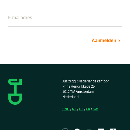
Aanmelden
Justdiggit Nederlands kantoor
Prins Hendrikkade 25
1012 TM Amsterdam
Nederland
ENG
NL
DE
FR
SW
/
/
/
/