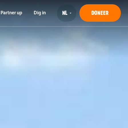
DONEER
Partner up
Dig in