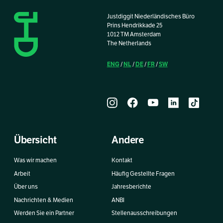
Justdiggit Niederländisches Büro
Prins Hendrikkade 25
1012 TM Amsterdam
The Netherlands
ENG
NL
DE
FR
SW
/
/
/
/
Übersicht
Andere
Was wir machen
Kontakt
Arbeit
Häufig Gestellte Fragen
Über uns
Jahresberichte
Nachrichten & Medien
ANBI
Werden Sie ein Partner
Stellenausschreibungen