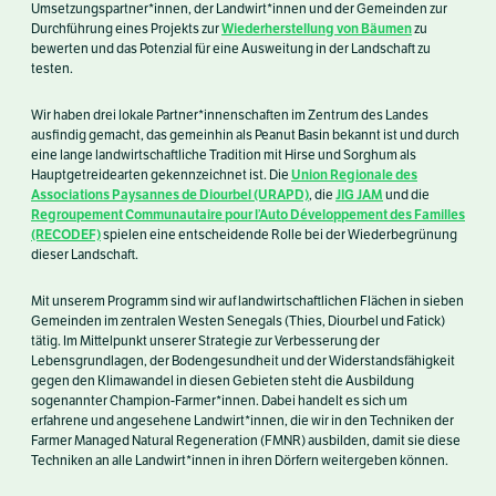
Umsetzungspartner*innen, der Landwirt*innen und der Gemeinden zur
Wiederherstellung von Bäumen
Durchführung eines Projekts zur
zu
bewerten und das Potenzial für eine Ausweitung in der Landschaft zu
testen.
Wir haben drei lokale Partner*innenschaften im Zentrum des Landes
ausfindig gemacht, das gemeinhin als Peanut Basin bekannt ist und durch
eine lange landwirtschaftliche Tradition mit Hirse und Sorghum als
Union Regionale des
Hauptgetreidearten gekennzeichnet ist. Die
Associations Paysannes de Diourbel (URAPD)
JIG JAM
, die
und die
Regroupement Communautaire pour l’Auto Développement des Familles
(RECODEF)
spielen eine entscheidende Rolle bei der Wiederbegrünung
dieser Landschaft.
Mit unserem Programm sind wir auf landwirtschaftlichen Flächen in sieben
Gemeinden im zentralen Westen Senegals (Thies, Diourbel und Fatick)
tätig. Im Mittelpunkt unserer Strategie zur Verbesserung der
Lebensgrundlagen, der Bodengesundheit und der Widerstandsfähigkeit
gegen den Klimawandel in diesen Gebieten steht die Ausbildung
sogenannter Champion-Farmer*innen. Dabei handelt es sich um
erfahrene und angesehene Landwirt*innen, die wir in den Techniken der
Farmer Managed Natural Regeneration (FMNR) ausbilden, damit sie diese
Techniken an alle Landwirt*innen in ihren Dörfern weitergeben können.