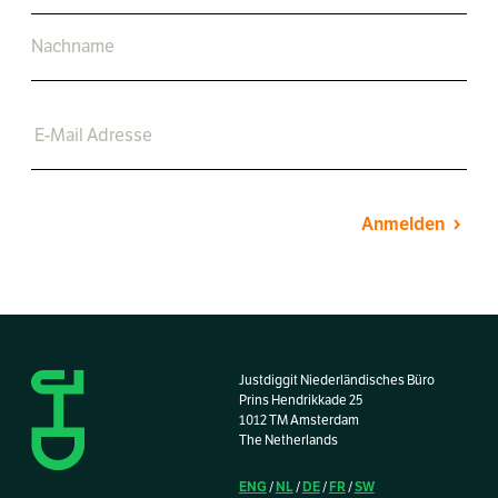
Anmelden
Justdiggit Niederländisches Büro
Prins Hendrikkade 25
1012 TM Amsterdam
The Netherlands
ENG
NL
DE
FR
SW
/
/
/
/