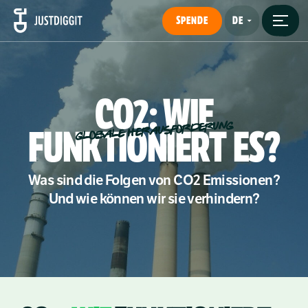
SPENDE
CO2:
WIE
GLOBALE HERAUSFORDERUNG
FUNKTIONIERT
ES?
Was sind die Folgen von CO2 Emissionen?
Und wie können wir sie verhindern?