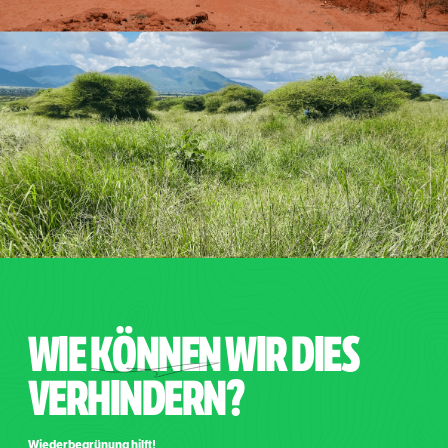
WIE K
ÖNNE
N WIR DIES
VERHINDERN?
Wiederbegrünung hilft!