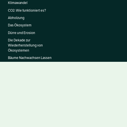
Klimawandel
CO2: Wie funktioniert es?
Abholzung
Das Ökosystem
Dürre und Erosion
Die Dekade zur
Wiederherstellung von
Ökosystemen
Bäume Nachwachsen Lassen
Chamber of Commerce 51457008
Kontoinhaber Stichting Justdiggit Foundation
IBAN NL95 TRIO 0320 9718 13
BIC/SWIFT TRIONL2U