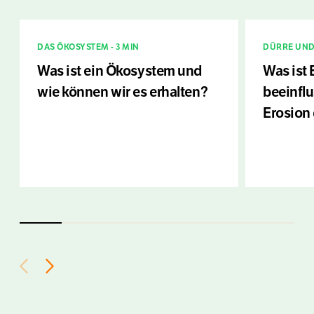
DAS ÖKOSYSTEM - 3 MIN
DÜRRE UND 
Was ist ein Ökosystem und
Was ist
wie können wir es erhalten?
beeinflu
Erosion