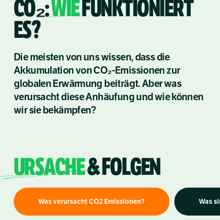
CO₂:
WIE
FUNKTIONIERT
ES?
Die meisten von uns wissen, dass die
Akkumulation von CO₂-Emissionen zur
globalen Erwärmung beiträgt. Aber was
verursacht diese Anhäufung und wie können
wir sie bekämpfen?
URSACHE
& FOLGEN
Was verursacht CO2 Emissionen?
Was si