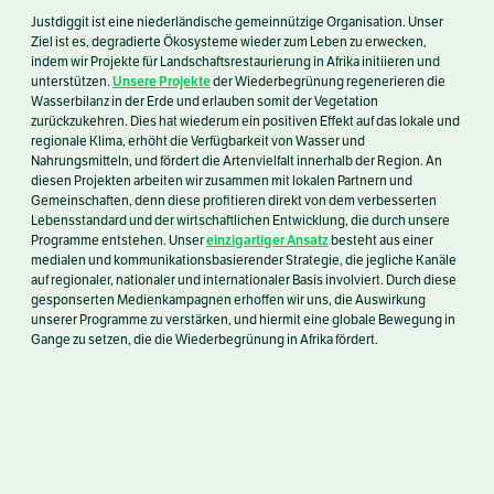
Justdiggit ist eine niederländische gemeinnützige Organisation. Unser
Ziel ist es, degradierte Ökosysteme wieder zum Leben zu erwecken,
indem wir Projekte für Landschaftsrestaurierung in Afrika initiieren und
Unsere Projekte
unterstützen.
der Wiederbegrünung regenerieren die
Wasserbilanz in der Erde und erlauben somit der Vegetation
zurückzukehren. Dies hat wiederum ein positiven Effekt auf das lokale und
regionale Klima, erhöht die Verfügbarkeit von Wasser und
Nahrungsmitteln, und fördert die Artenvielfalt innerhalb der Region. An
diesen Projekten arbeiten wir zusammen mit lokalen Partnern und
Gemeinschaften, denn diese profitieren direkt von dem verbesserten
Lebensstandard und der wirtschaftlichen Entwicklung, die durch unsere
einzigartiger Ansatz
Programme entstehen. Unser
besteht aus einer
medialen und kommunikationsbasierender Strategie, die jegliche Kanäle
auf regionaler, nationaler und internationaler Basis involviert. Durch diese
gesponserten Medienkampagnen erhoffen wir uns, die Auswirkung
unserer Programme zu verstärken, und hiermit eine globale Bewegung in
Gange zu setzen, die die Wiederbegrünung in Afrika fördert.