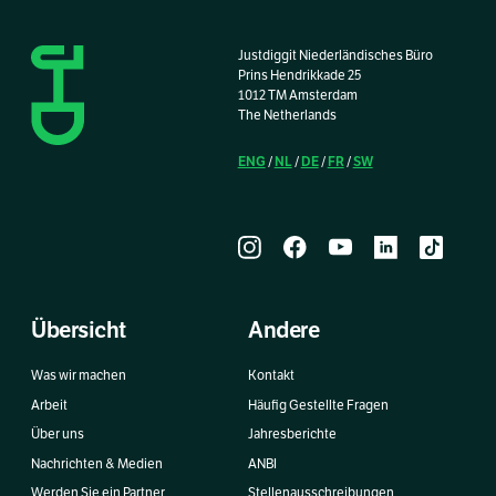
Justdiggit Niederländisches Büro
Prins Hendrikkade 25
1012 TM Amsterdam
The Netherlands
ENG
NL
DE
FR
SW
/
/
/
/
Übersicht
Andere
Was wir machen
Kontakt
Arbeit
Häufig Gestellte Fragen
Über uns
Jahresberichte
Nachrichten & Medien
ANBI
Werden Sie ein Partner
Stellenausschreibungen