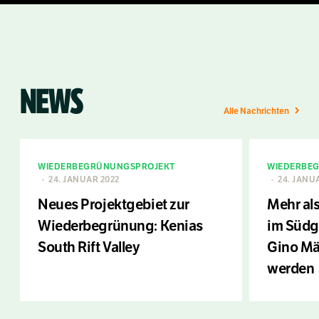
NEWS
Alle Nachrichten
WIEDERBEGRÜNUNGSPROJEKT
WIEDERBE
24. JANUAR 2022
24. JANU
Neues Projektgebiet zur
Mehr als
Wiederbegrünung: Kenias
im Südg
South Rift Valley
Gino Mä
werden