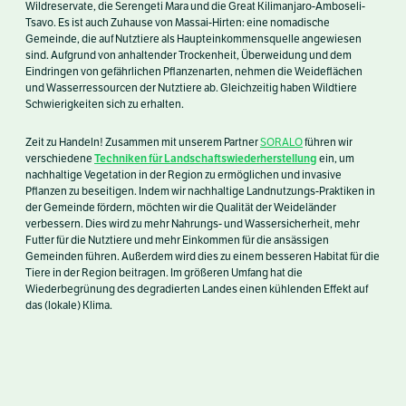
Wildreservate, die Serengeti Mara und die Great Kilimanjaro-Amboseli-
Tsavo. Es ist auch Zuhause von Massai-Hirten: eine nomadische
Gemeinde, die auf Nutztiere als Haupteinkommensquelle angewiesen
sind. Aufgrund von anhaltender Trockenheit, Überweidung und dem
Eindringen von gefährlichen Pflanzenarten, nehmen die Weideflächen
und Wasserressourcen der Nutztiere ab. Gleichzeitig haben Wildtiere
Schwierigkeiten sich zu erhalten.
Zeit zu Handeln! Zusammen mit unserem Partner
SORALO
führen wir
Techniken für Landschaftswiederherstellung
verschiedene
ein, um
nachhaltige Vegetation in der Region zu ermöglichen und invasive
Pflanzen zu beseitigen. Indem wir nachhaltige Landnutzungs-Praktiken in
der Gemeinde fördern, möchten wir die Qualität der Weideländer
verbessern. Dies wird zu mehr Nahrungs- und Wassersicherheit, mehr
Futter für die Nutztiere und mehr Einkommen für die ansässigen
Gemeinden führen. Außerdem wird dies zu einem besseren Habitat für die
Tiere in der Region beitragen. Im größeren Umfang hat die
Wiederbegrünung des degradierten Landes einen kühlenden Effekt auf
das (lokale) Klima.