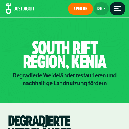
SPENDE
SOUTH
RIFT
REGION,
KENIA
Degradierte Weideländer restaurieren und
nachhaltige Landnutzung fördern
DEGRADIERTE