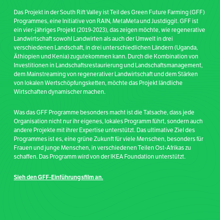
Das Projekt in der South Rift Valley ist Teil des Green Future Farming (GFF)
Programmes, eine Initiative von RAIN, MetaMeta und Justdiggit. GFF ist
ein vier-jähriges Projekt (2019-2023), das zeigen möchte, wie regenerative
Landwirtschaft sowohl Landwirten als auch der Umwelt in drei
verschiedenen Landschaft, in drei unterschiedlichen Ländern (Uganda,
Äthiopien und Kenia) zugutekommen kann. Durch die Kombination von
Investitionen in Landschaftsrestaurierung und Landschaftsmanagement,
dem Mainstreaming von regenerativer Landwirtschaft und dem Stärken
von lokalen Wertschöpfungsketten, möchte das Projekt ländliche
Wirtschaften dynamischer machen.
Was das GFF Programme besonders macht ist die Tatsache, dass jede
Organisation nicht nur ihr eigenes, lokales Programm führt, sondern auch
andere Projekte mit ihrer Expertise unterstützt. Das ultimative Ziel des
Programmes ist es, eine grüne Zukunft für viele Menschen, besonders für
Frauen und junge Menschen, in verschiedenen Teilen Ost-Afrikas zu
schaffen. Das Programm wird von der IKEA Foundation unterstützt.
Sieh den GFF-Einführungsfilm an.