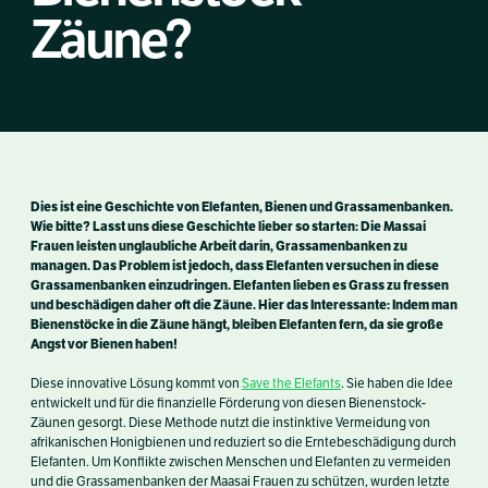
Zäune?
Dies ist eine Geschichte von Elefanten, Bienen und Grassamenbanken.
Wie bitte? Lasst uns diese Geschichte lieber so starten: Die Massai
Frauen leisten unglaubliche Arbeit darin, Grassamenbanken zu
managen. Das Problem ist jedoch, dass Elefanten versuchen in diese
Grassamenbanken einzudringen. Elefanten lieben es Grass zu fressen
und beschädigen daher oft die Zäune. Hier das Interessante: Indem man
Bienenstöcke in die Zäune hängt, bleiben Elefanten fern, da sie große
Angst vor Bienen haben!
Diese innovative Lösung kommt von
Save the Elefants
. Sie haben die Idee
entwickelt und für die finanzielle Förderung von diesen Bienenstock-
Zäunen gesorgt. Diese Methode nutzt die instinktive Vermeidung von
afrikanischen Honigbienen und reduziert so die Erntebeschädigung durch
Elefanten. Um Konflikte zwischen Menschen und Elefanten zu vermeiden
und die Grassamenbanken der Maasai Frauen zu schützen, wurden letzte