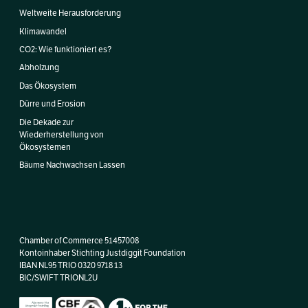
Weltweite Herausforderung
Klimawandel
CO2: Wie funktioniert es?
Abholzung
Das Ökosystem
Dürre und Erosion
Die Dekade zur
Wiederherstellung von
Ökosystemen
Bäume Nachwachsen Lassen
Chamber of Commerce 51457008
Kontoinhaber Stichting Justdiggit Foundation
IBAN NL95 TRIO 0320 9718 13
BIC/SWIFT TRIONL2U