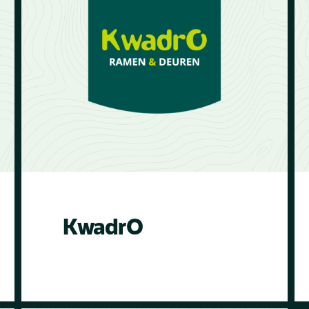
zusammen. Treebytree ist ein soziales
Unternehmen, das Unternehmen
ermöglicht, Bäume zu verschenken.
Wir arbeiten leidenschaftlich mit
Treebytree zusammen, um Bäume in
Afrika zu regenerieren. Das
Unternehmen möchte die Geschenk-
Branche verändern und bis 2050 eine
Milliarde Bäume wiederbeleben,
indem es das Verschenken von
Bäumen attraktiv und mühelos macht.
KwadrO