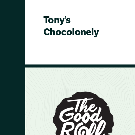
Tony’s
Chocolonely
Tony’s Chocolonely ist seit Jahren eine
der nachhaltigsten Unternehmen in
den Niederlanden und die
nachhaltigste Schokoladenmarke in
der Welt. Sie unterstützen unsere
Mission seit 2016. Mit ihrer