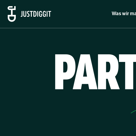
Was wir m
PART