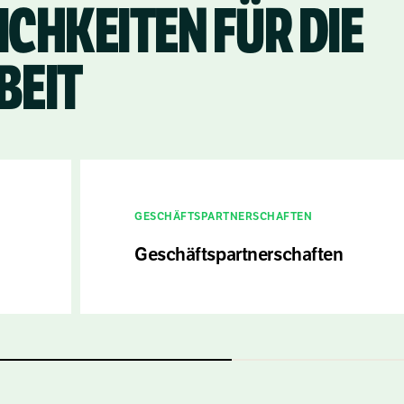
CHKEITEN FÜR DIE
Justdiggit-Programm ins Leben
gerufen, das seinen Kunden
ermöglicht, Wasser an uns zu
EIT
spenden!
GESCHÄFTSPARTNERSCHAFTEN
Geschäftspartnerschaften