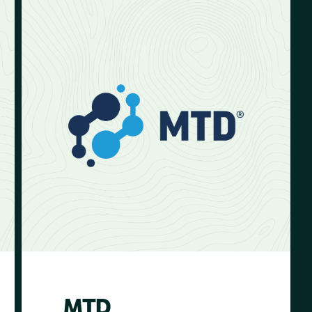
Das belgische Unternehmen KwadrO
ist ein Spezialist für die Renovierung
von Türen und Fenstern, das Wert auf
die Verwendung von nachhaltigen
Bauteilen legt. Es unterstützt unsere
Projekte in der Region Singida in
Tansania. Zusammen haben wir 424
Hektar Land wiederhergestellt, 2.940
Bäume wiederbelebt und 56.43
Millionen Liter Regenwasser in den
Projektgebieten gesammelt. Somit
haben sie unsere Mission effektiv
unterstützt.
MTD