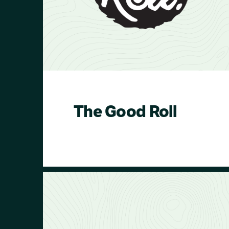
Unterstützung sind wir in der Lage,
degradiertes Land zu begrünen,
Kohlenstoff zu binden, Regenwasser
zu sammeln, Ernteerträge zu
verbessern und dazu beizutragen, die
Lebensgrundlage der Menschen in
unseren Projektgebieten zu sichern.
The Good Roll
The Good Roll verkauft 100% baum-