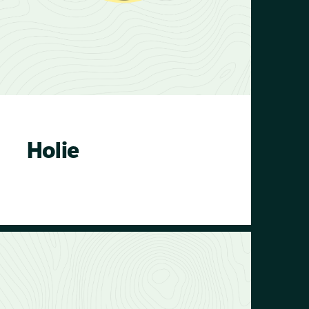
m2 zu begrünen. Das ist etwa viermal
so groß wie der Central Park in New
York City! Das ist noch nicht alles: DHL
erhöht ihre Spende jedes Jahr um
6.500 Bunds!
Holie
Holie bewirkt seit 2018 einen