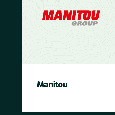
freundliche Toilettenpapierrollen aus
Recyclingpapier in plastikfreien
Verpackungen. Ihre Mission ist
einfach: sichere und saubere Toiletten
für alle. Mit 50% ihres Gewinns bauen
sie Toiletten in verschiedenen
afrikanischen Ländern. The Good Roll
hat spezielle Justdiggit-Toilettenrollen
entwickelt, die dazu beitragen,
unseren Planeten zu regenerieren und
abzukühlen.
Manitou