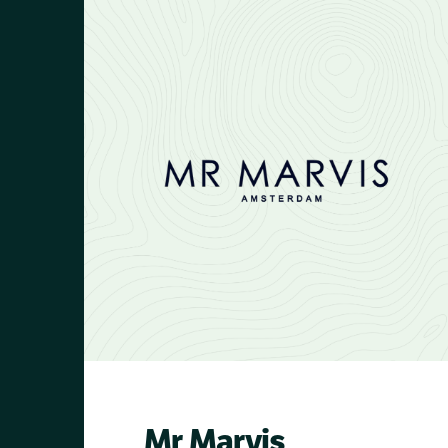
Manitou ist ein französisches
Unternehmen mit Sitz in Loire-
Atlantique. Die Manitou-Gruppe
beschäftigt derzeit 4.400 Mitarbeiter
in 140 Ländern. Manitou unterstützt
uns in den kommenden Jahren mit
Regenwassernutzungsprojekten in
Kenia. Dank ihrer Unterstützung
können wir Tausende von Bunds
ausheben, Millionen von Litern
Wasser auffangen und schließlich
eine große Landfläche in
Trockengebieten wiederbeleben.
Mr Marvis