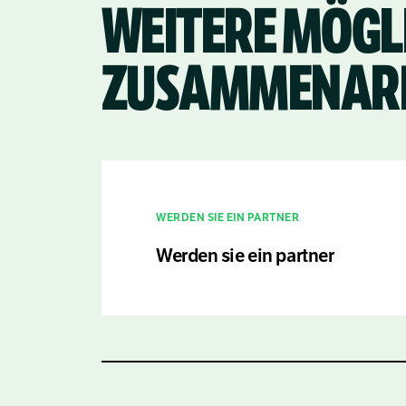
WEITERE MÖGLI
sind wir in der Lage, einen großen Teil
Zentral-Tansanias wieder zu begrünen
und Tausende von Bäumen
ZUSAMMENARB
wiederzubeleben.
WERDEN SIE EIN PARTNER
Werden sie ein partner