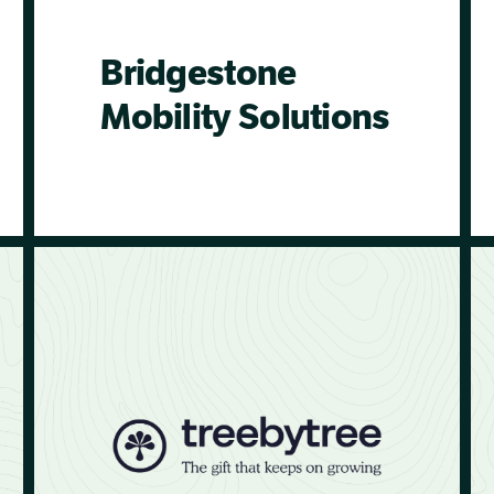
Bridgestone
Mobility Solutions
Bridgestone Mobility Solutions hat in
die Wiederbegrünung einer Fläche in
Tansania investiert, die 17-mal so groß
ist wie das Zentrum von Amsterdam
(13.761 ha). Durch die
Wiederbegrünung dieser Fläche, mit