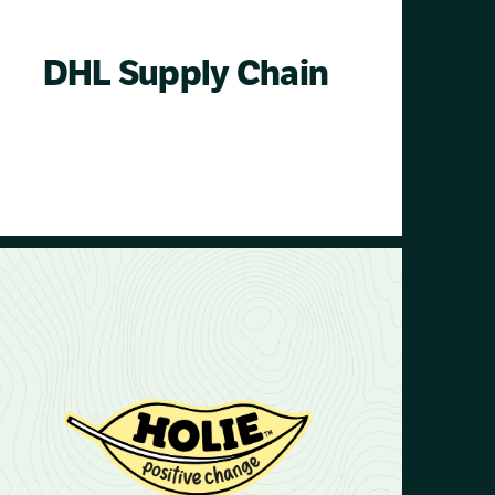
DHL Supply Chain
DHL Supply Chain unterstützt unsere
Bund-Projekte in Kenia seit 2021. Dank
dieser Partnerschaft werden wir
mindestens 13.000 Bunds ausheben,
um Regenwasser zu sammeln und
eine Fläche von mehr als 1.500.000