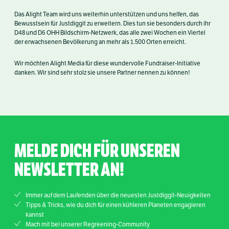
Das Alight Team wird uns weiterhin unterstützen und uns helfen, das
Bewusstsein für Justdiggit zu erweitern. Dies tun sie besonders durch ihr
D48 und D6 OHH Bildschirm-Netzwerk, das alle zwei Wochen ein Viertel
der erwachsenen Bevölkerung an mehr als 1.500 Orten erreicht.
Wir möchten Alight Media für diese wundervolle Fundraiser-Initiative
danken. Wir sind sehr stolz sie unsere Partner nennen zu können!
MELDE DICH FÜR UNSEREN
NEWSLETTER AN!
Immer auf dem Laufenden über die neuesten Justdiggit-Neuigkeiten
Tipps & Tricks, wie du dich für einen kühleren Planeten engagieren
kannst
Mach mit bei unserer Regreening-Community