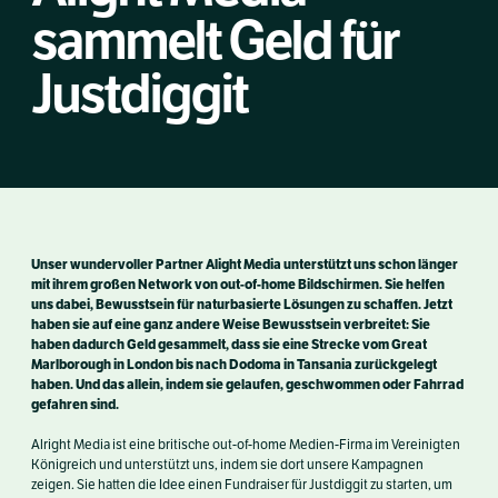
sammelt Geld für
Justdiggit
Unser wundervoller Partner Alight Media unterstützt uns schon länger
mit ihrem großen Network von out-of-home Bildschirmen. Sie helfen
uns dabei, Bewusstsein für naturbasierte Lösungen zu schaffen. Jetzt
haben sie auf eine ganz andere Weise Bewusstsein verbreitet: Sie
haben dadurch Geld gesammelt, dass sie eine Strecke vom Great
Marlborough in London bis nach Dodoma in Tansania zurückgelegt
haben. Und das allein, indem sie gelaufen, geschwommen oder Fahrrad
gefahren sind.
Alright Media ist eine britische out-of-home Medien-Firma im Vereinigten
Königreich und unterstützt uns, indem sie dort unsere Kampagnen
zeigen. Sie hatten die Idee einen Fundraiser für Justdiggit zu starten, um