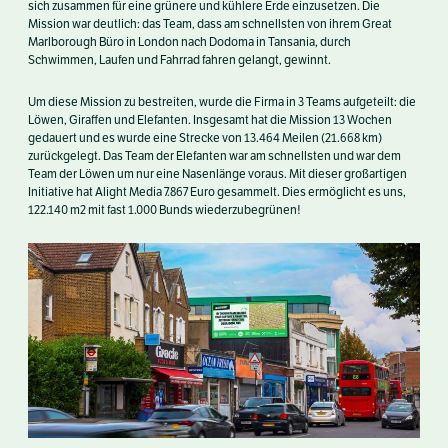
sich zusammen für eine grünere und kühlere Erde einzusetzen. Die
Mission war deutlich: das Team, dass am schnellsten von ihrem Great
Marlborough Büro in London nach Dodoma in Tansania, durch
Schwimmen, Laufen und Fahrrad fahren gelangt, gewinnt.
Um diese Mission zu bestreiten, wurde die Firma in 3 Teams aufgeteilt: die
Löwen, Giraffen und Elefanten. Insgesamt hat die Mission 13 Wochen
gedauert und es wurde eine Strecke von 13.464 Meilen (21.668 km)
zurückgelegt. Das Team der Elefanten war am schnellsten und war dem
Team der Löwen um nur eine Nasenlänge voraus. Mit dieser großartigen
Initiative hat Alight Media 7.867 Euro gesammelt. Dies ermöglicht es uns,
122.140 m
2
mit fast 1.000 Bunds wiederzubegrünen!