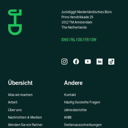
Justdiggit Niederländisches Büro
Prins Hendrikkade 25
1012 TM Amsterdam
The Netherlands
ENG
NL
DE
FR
SW
/
/
/
/
Übersicht
Andere
Was wir machen
Kontakt
Arbeit
Häufig Gestellte Fragen
Über uns
Jahresberichte
Nachrichten & Medien
ANBI
Werden Sie ein Partner
Stellenausschreibungen