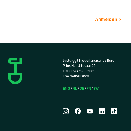
Anmelden
Justdiggit Niederländisches Büro
Prins Hendrikkade 25
1012 TM Amsterdam
The Netherlands
ENG
NL
DE
FR
SW
/
/
/
/