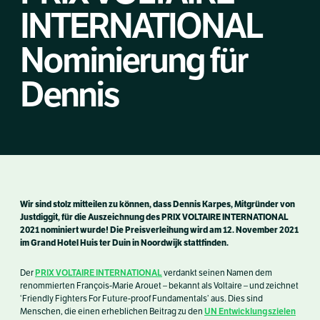
INTERNATIONAL
Nominierung für
Dennis
Wir sind stolz mitteilen zu können, dass Dennis Karpes, Mitgründer von
Justdiggit, für die Auszeichnung des PRIX VOLTAIRE INTERNATIONAL
2021 nominiert wurde! Die Preisverleihung wird am 12. November 2021
im Grand Hotel Huis ter Duin in Noordwijk stattfinden.
PRIX VOLTAIRE INTERNATIONAL
Der
verdankt seinen Namen dem
renommierten François-Marie Arouet – bekannt als Voltaire – und zeichnet
‘Friendly Fighters For Future-proof Fundamentals’ aus. Dies sind
UN Entwicklungszielen
Menschen, die einen erheblichen Beitrag zu den