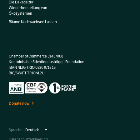
Die Dekade zur
Wiederherstellung von
Ökosystemen
Bäume Nachwachsen Lassen
Chamber of Commerce 51457008
Kontoinhaber Stichting Justdiggit Foundation
IBAN NL95 TRIO 0320 9718 13
BIC/SWIFT TRIONL2U
Donate now
Sprache:
Datenschutzerklaerung