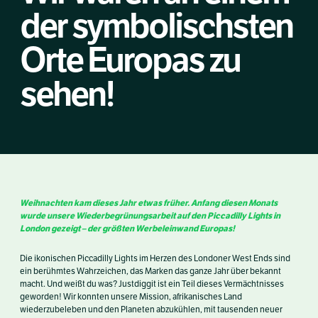
der symbolischsten
Orte Europas zu
sehen!
Weihnachten kam dieses Jahr etwas früher. Anfang diesen Monats
wurde unsere Wiederbegrünungsarbeit auf den Piccadilly Lights in
London gezeigt – der größten Werbeleinwand Europas!
Die ikonischen Piccadilly Lights im Herzen des Londoner West Ends sind
ein berühmtes Wahrzeichen, das Marken das ganze Jahr über bekannt
macht. Und weißt du was? Justdiggit ist ein Teil dieses Vermächtnisses
geworden! Wir konnten unsere Mission, afrikanisches Land
wiederzubeleben und den Planeten abzukühlen, mit tausenden neuer