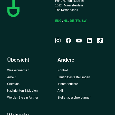
Prins Hendrikkade 25
1012 TM Amsterdam
The Netherlands
ENG
NL
DE
FR
SW
/
/
/
/
Übersicht
Andere
Was wir machen
Kontakt
Arbeit
Häufig Gestellte Fragen
Über uns
Jahresberichte
Nachrichten & Medien
ANBI
Werden Sie ein Partner
Stellenausschreibungen