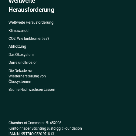
Weltweite
Herausforderung
Weltweite Herausforderung
Klimawandel
CO2: Wie funktioniert es?
Abholzung
Das Ökosystem
Dürre und Erosion
Die Dekade zur
Wiederherstellung von
Ökosystemen
Bäume Nachwachsen Lassen
Chamber of Commerce 51457008
Kontoinhaber Stichting Justdiggit Foundation
IBAN NL95 TRIO 0320 9718 13