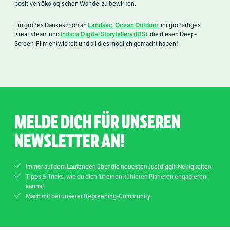
positiven ökologischen Wandel zu bewirken.
Landsec
Ocean Outdoor
Ein großes Dankeschön an
,
, ihr großartiges
Indicia Digital Storytellers (IDS)
Kreativteam und
, die diesen Deep-
Screen-Film entwickelt und all dies möglich gemacht haben!
MELDE DICH FÜR UNSEREN
NEWSLETTER AN!
Immer auf dem Laufenden über die neuesten Justdiggit-Neuigkeiten
Tipps & Tricks, wie du dich für einen kühleren Planeten engagieren
kannst
Mach mit bei unserer Regreening-Community