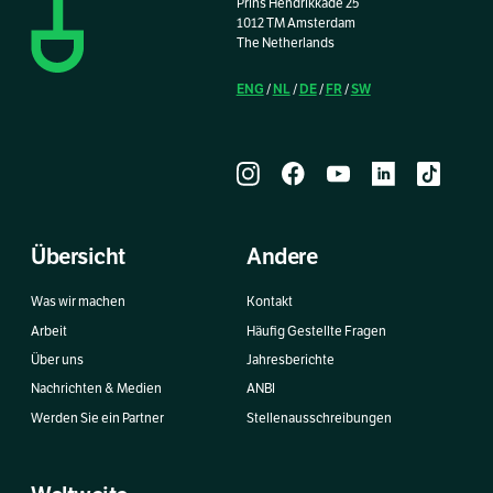
Prins Hendrikkade 25
1012 TM Amsterdam
The Netherlands
ENG
NL
DE
FR
SW
/
/
/
/
Übersicht
Andere
Was wir machen
Kontakt
Arbeit
Häufig Gestellte Fragen
Über uns
Jahresberichte
Nachrichten & Medien
ANBI
Werden Sie ein Partner
Stellenausschreibungen