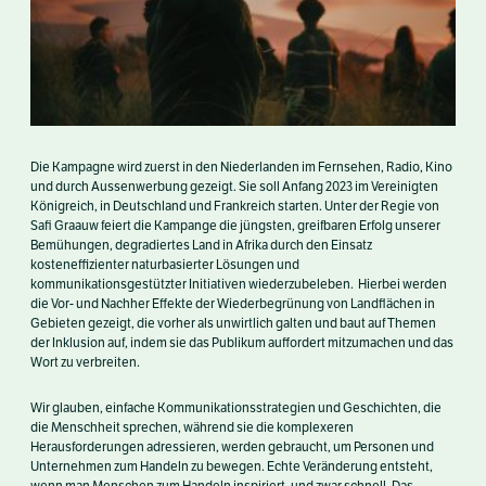
Die Kampagne wird zuerst in den Niederlanden im Fernsehen, Radio, Kino
und durch Aussenwerbung gezeigt. Sie soll Anfang 2023 im Vereinigten
Königreich, in Deutschland und Frankreich starten. Unter der Regie von
Safi Graauw feiert die Kampange die jüngsten, greifbaren Erfolg unserer
Bemühungen, degradiertes Land in Afrika durch den Einsatz
kosteneffizienter naturbasierter Lösungen und
kommunikationsgestützter Initiativen wiederzubeleben. Hierbei werden
die Vor- und Nachher Effekte der Wiederbegrünung von Landflächen in
Gebieten gezeigt, die vorher als unwirtlich galten und baut auf Themen
der Inklusion auf, indem sie das Publikum auffordert mitzumachen und das
Wort zu verbreiten.
Wir glauben, einfache Kommunikationsstrategien und Geschichten, die
die Menschheit sprechen, während sie die komplexeren
Herausforderungen adressieren, werden gebraucht, um Personen und
Unternehmen zum Handeln zu bewegen. Echte Veränderung entsteht,
wenn man Menschen zum Handeln inspiriert, und zwar schnell. Das