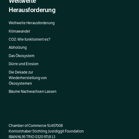
Weltweite
Herausforderung
Weltweite Herausforderung
Klimawandel
CO2: Wie funktioniert es?
Abholzung
Das Ökosystem
Dürre und Erosion
Die Dekade zur
Wiederherstellung von
Ökosystemen
Bäume Nachwachsen Lassen
Chamber of Commerce 51457008
Kontoinhaber Stichting Justdiggit Foundation
IBAN NL95 TRIO 0320 9718 13