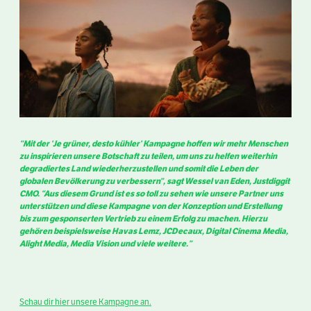
“Mit der ‘Je grüner, desto kühler’ Kampagne hoffen wir mehr Menschen
zu inspirieren unsere Botschaft zu teilen, um uns zu helfen weiterhin
degradiertes Land wiederherzustellen und somit die Leben der
globalen Bevölkerung zu verbessern”, sagt Wessel van Eden, Justdiggit
CMO. “Aus diesem Grund ist es so toll zu sehen wie unsere Partner uns
unterstützen und diese Kampagne von der Konzeption und Erstellung
bis zum gesponserten Vertrieb zu einem Erfolg zu machen. Hierzu
gehören beispielsweise Havas Lemz, JCDecaux, Digital Cinema Media,
Alight Media, Media Vision und viele weitere.”
Schau dir hier unsere Kampagne an.