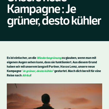
Kampagne : Je
grüner, desto kühler
Es ist einfacher, an die
Wiederbegrünung
zu glauben, wenn man mit
eigenen Augen sehen kann, dass sie funktioniert. Aus diesem Grund
haben wir mit unserem langzeit Partner, Havas Lemz, unsere neue
Kampagne ‘
Je grüner, desto kühler
’ gestartet. Mach dich bereit für eine
Reise nach
Afrika
!