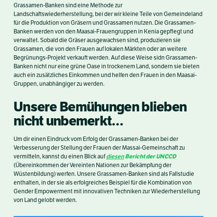
Grassamen-Banken sind eine Methode zur
Landschaftswiederherstellung, bei der wir kleine Teile von Gemeindeland
für die Produktion von Gräsern und Grassamen nutzen. Die Grassamen-
Banken werden von den Maasai-Frauengruppen in Kenia gepflegt und
verwaltet. Sobald die Gräser ausgewachsen sind, produzieren sie
Grassamen, die von den Frauen auf lokalen Märkten oder an weitere
Begrünungs-Projekt verkauft werden. Auf diese Weise sidn Grassamen-
Banken nicht nur eine grüne Oase in trockenem Land, sondern sie bieten
auch ein zusätzliches Einkommen und helfen den Frauen in den Maasai-
Gruppen, unabhängiger zu werden.
Unsere Bemühungen blieben
nicht unbemerkt…
Um dir einen Eindruck vom Erfolg der Grassamen-Banken bei der
Verbesserung der Stellung der Frauen der Massai-Gemeinschaft zu
diesen
Bericht der UNCCD
vermitteln, kannst du einen Blick auf
(Übereinkommen der Vereinten Nationen zur Bekämpfung der
Wüstenbildung) werfen. Unsere Grassamen-Banken sind als Fallstudie
enthalten, in der sie als erfolgreiches Beispiel für die Kombination von
Gender Empowerment mit innovativen Techniken zur Wiederherstellung
von Land gelobt werden.