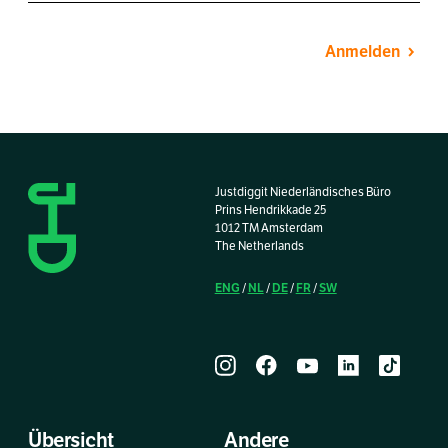
Anmelden
Justdiggit Niederländisches Büro
Prins Hendrikkade 25
1012 TM Amsterdam
The Netherlands
ENG
NL
DE
FR
SW
/
/
/
/
Übersicht
Andere