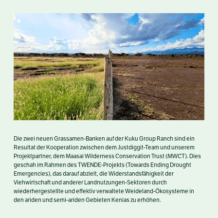
Die zwei neuen Grassamen-Banken auf der Kuku Group Ranch sind ein
Resultat der Kooperation zwischen dem Justdiggit-Team und unserem
Projektpartner, dem Maasai Wilderness Conservation Trust (MWCT). Dies
geschah im Rahmen des TWENDE-Projekts (Towards Ending Drought
Emergencies), das darauf abzielt, die Widerstandsfähigkeit der
Viehwirtschaft und anderer Landnutzungen-Sektoren durch
wiederhergestellte und effektiv verwaltete Weideland-Ökosysteme in
den ariden und semi-ariden Gebieten Kenias zu erhöhen.