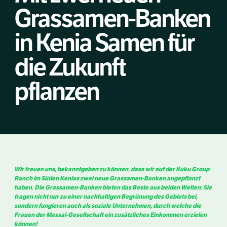
Grassamen-Banken
in Kenia Samen für
die Zukunft
pflanzen
Wir freuen uns, bekanntgeben zu können, dass wir auf der Kuku Group
Ranch im Süden Kenias zwei neue Grassamen-Banken angepflanzt
haben. Die Grassamen-Banken bieten das Beste aus beiden Welten: Sie
tragen nicht nur zu einer nachhaltigen Begrünung des Gebiets bei,
sondern fungieren auch als soziale Unternehmen, durch welche die
Frauen der Massai-Gesellschaft ein zusätzliches Einkommen erzielen
können!